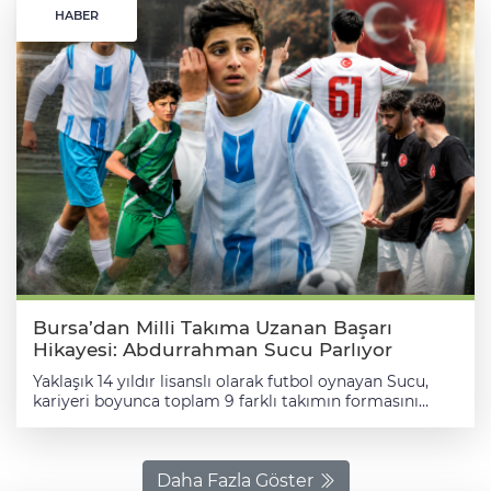
HABER
Bursa’dan Milli Takıma Uzanan Başarı
Hikayesi: Abdurrahman Sucu Parlıyor
Yaklaşık 14 yıldır lisanslı olarak futbol oynayan Sucu,
kariyeri boyunca toplam 9 farklı takımın formasını
giyerek önemli bir tecrübe kazandı. Mücadeleci yapısı,
hızı ve oyun zekâsıyla dikkat çeken genç oyuncu, son
yıllarda özellikle amatör futbol arenasında adından söz
ettirmeyi başardı. BAL Ligi’nin Kapısından Döndü
Daha Fazla Göster