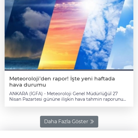
Meteoroloji’den rapor! İşte yeni haftada
hava durumu
ANKARA (İGFA) - Meteoroloji Genel Müdürlüğüİ 27
Nisan Pazartesi gününe ilişkin hava tahmin raporunu
yayımladı. Yapılan son değerlendirmelere göre,ülke
genelinde parçalı ve çok bulutlu, Orta ve Doğu Akdeniz,
Doğu Karadeniz, Doğu ve Güneydoğu Anadolu ile
Burdur, Karaman, Niğde, Nevşehir, Aksaray, Kayseri,
Daha Fazla Göster
Sivas, Bolu, Tokat ve Ordu çevreleri ile Antalya ve
Samsun'un iç kesimlerinin aralıklı sağanak ve gök