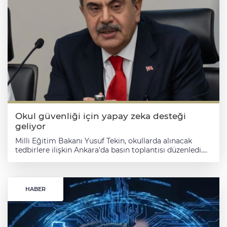
Okul güvenliği için yapay zeka desteği
geliyor
Milli Eğitim Bakanı Yusuf Tekin, okullarda alınacak tedbirlere ilişkin Ankara'da basın toplantısı düzenledi. Bakan Tekin'in açıklamalarından öne çıkan başlıklar: EVLATLARA VERİLEN DEĞER VE SORUMLULUK BİLİNCİ Toprağın bağrından bin bir emekle yetişen bir çiçeğe nasıl ihtimam gösterilirse, evlatlarımıza da öyle bakmak, onları öyle korumak, onları öyle kuşatmak mecburiyetindeyiz. Bu sebeple, içinden geçtiğimiz tablonun ağırlığını da omuzlarımıza binen mesuliyeti de bütün derinliğiyle hissediyoruz. DEVLETİN TÜM KURUMLARIYLA İLK ANDAN İTİBAREN MÜDAHALESİ Nitekim bu ağırlığın farkında olarak ilk andan itibaren devletimizin bütün kurumlarıyla sahada olduk. İlgili birimlerimiz süratle harekete geçti. Müfettiş görevlendirmeleri yapıldı. Psikososyal destek süreçlerini başlattık. Sayın Cumhurbaşkanımızın yakın takip ve talimatlarıyla; İçişleri Bakanlığımız, Adalet Bakanlığımız, Sağlık Bakanlığımız, Aile ve Sosyal Hizmetler Bakanlığımız ve ilgili bütün kurumlarımızla tam bir eşgüdüm içinde sürecin her aşamasını dikkatle takip ettik, ediyoruz. Acılı ailelerimiz başta olmak üzere hiçbir ailemizin kendisini yalnız hissetmemesi için gerekli desteği sürdürüyoruz. KAPSAYICI MESULİYET ANLAYIŞININ SAHAYA YANSIMASI Ancak burada bilhassa ifade etmek isterim ki ilk andan itibaren ortaya koyduğumuz hassasiyet ve müdahale, adım adım inşa ettiğimiz daha kapsayıcı bir mesuliyet anlayışının sahadaki tezahürüdür. Göreve geldiğimiz günden beri çocuklarımızın güven içinde büyüdüğü, öğretmenlerimizin huzurla vazifesini sürdürdüğü, güvenli okul iklimini daha da güçlendirmek için kararlı adımlar attık ve atmaya devam ediyoruz. İzninizle şimdi bu adımları sizlere hatırlatmak istiyorum. TÜRKİYE YÜZYILI MAARİF MODELİ VE EĞİTİMDE YENİ YAKLAŞIM Öncelikle, göreve başlar başlamaz 'Köklerden Geleceğe' yaklaşımıyla Türkiye Yüzyılı Maarif Modeli çalışmalarını başlattık. Eylül 2024'te uygulamaya koyduğumuz modelimizle beraber; öğrencilerimizin sosyal duygusal öğrenme becerilerini, okuryazarlık becerilerini geliştirmeyi, Erdem Değer Eylem Çerçevesiyle onlara milli ve manevi değerlerimizi kazandırmayı hedefledik. Böylece sağlıklı şahsiyetlerden oluşan huzurlu toplumun temel unsuru olan yetkin ve erdemli insanı merkeze aldık. Eş zamanlı olarak Öğretmenler Odası Buluşmaları başlatarak attığımız her adımı öğretmen ve idarecilerimizle birlikte bir istişare ortamı oluşturarak, eğitimcilerimizin sesine kulak verdik. Okulun ciddiyetini, düzenini ve öğretmenin otoritesini tahkim etmeye gayret ettik. Oyunun eğitici ve iyileştirici gücünden istifade etme amacıyla okul bahçelerimizde geleneksel oyun alanlarımızı yaygınlaştırma çalışmalarını başlattık. Derslerde cep telefonlarına sınır getirdik. "Veli Randevu Sistemi"ni hayata geçirerek veli ziyaretlerini planlı bir yapıya kavuşturduk. Liselerde sınıfta kalmayı yeniden devreye aldık. Okul kıyafeti uygulamasını hayata geçirdik. "Okullarda Şiddetin Önlenmesi" genelgemizi yayımladık. Çıkardığımız Öğretmenlik Mesleği Kanununda yaptığımız düzenleme ile eğitim çalışanlarımıza yönelik hukuki destek mekanizmasını işletmeye başladık. DİJİTAL DÜNYADA ÇOCUKLARIN KORUNMASI Ayrıca, dijital dünyanın çocuklarımızın zihni ve kalbi üzerinde kurduğu baskıyı görmezden gelmedik. Türkiye Yüzyılı Maarif Modelimiz ile medya okuryazarlığını, dijital okuryazarlığı ve bilgi okuryazarlığını müfredatın parçası hâline getirdik. Dijital Vatandaşlık Eğitimi yaklaşımını güçlendirdik. Velivizyon platformunu kurduk. Öğretmen Bilgi Servisi ve Okul Veli Asistanı sistemleriyle öğretmen, veli ve okul arasındaki irtibatı daha güvenli ve daha kontrollü bir zemine taşıdık. Ülkemizin öncülüğünde dünyada ilk kez yayınlanan "Dijital Dünyada Çocuk Hakları Sözleşmesi" doğrultusunda tedbirler silsilesi oluşturduk.Siber zorbalık, dezenformasyon ve çevrim içi riskler karşısında çocuklarımızı koruyan yeni bir dikkat geliştirdik. BAĞIMLILIKLA MÜCADELEDE BÜTÜNCÜL YAKLAŞIM Sonrasında,bağımlılıkla mücadeleyi çocuklarımızın esenliği, karakter gelişimi ve okul aidiyetiyle birlikte ele aldık. "Duygu - Değer Temelli Dijital Esenlik" projesiyle çocuklarımızın teknoloji karşısında savunmasız kalan iç dünyasını daha yakından gözeten bir koruma çerçevesi kurduk. Dijital bağımlılık, teknoloji bağımlılığı, sigara ve tütün bağımlılığı ile akran zorbalığı başlıklarında öğretmenlerimize, öğrencilerimize ve velilerimize yönelik yüz yüze ve çevrim içi eğitimleri yaygınlaştırdık. Bağımlılıkta erken uyarı işaretlerinin fark edilmesine yönelik olarak Yeşilay'la iş birliğiyle veli eğitimleri yaptık. Duygu-değer temelli müdahale setleriyle çocuklarımızın risk alanları karşısında daha güçlü bir iç direnç geliştirmesini, karakterini tahkim etmesini ve kendi iradesini koruyacak bir bilinç kazanmasını hedefledik. Okul Aidiyetinin Güçlendirilmesi projeleri kapsamında çocukların kendilerini okulun tabii bir parçası olarak hissetmelerini, sağlıklı yaşam alışkanlıkları kazanmalarını, sosyal, sportif, sanatsal, kültürel ve bilimsel etkinlikler yoluyla zararlı madde ve davranışlara karşı daha güçlü bir otokontrol geliştirmelerini destekledik. Bağımlılıkla mücadeleyi, çocuklarımızı hayata bağlayan, aidiyetini kuvvetlendiren ve şahsiyetini koruyan bütüncül bir imkan olarak ele aldık. AİLENİN EĞİTİMİN MERKEZİNDEKİ ROLÜ Aileyi eğitimin merkezinde tuttuk ve bu konudaki hassasiyetimizi her ortamda tekrarladık. Ailemle Eğitim Yolculuğum, Aile Okulu kursları, Maarif Modeli Ebeveyn Okulu, düzenli yayımlanan aile eğitim bültenleri, Güçlü Aile Güçlü Gelecek Kongresi ve farklı temalarda yürüttüğümüz aile buluşmalarıyla anne-baba ile çocuk arasındaki bağı kuvvetlendiren daha güçlü bir zemin kurduk. Biz biliyoruz ki çocuğun iç dünyası ailede şekillenir. Okul-aile iş birliğini ısrarla tahkim etmemizin sebebi budur. MİLLİ VE MANEVİ DEĞERLERLE GÜÇLENEN NESİLLER Çocuklarımızın millî ve manevî değerlerle, güçlü bir aidiyet duygusuyla ve ortak hafızayla büyümesine özel önem verdik.Türkiye Yüzyılı Maarif Modelimizin erdem-değer-eylem yaklaşımını okul hayatının iklimine taşımaya çalıştık. "Her Çocuk Bir Fidan, İlk Ders Yeşil Vatan" temasıyla başlayan çalışmalarımızı yıl içine yayılan etkinliklerle derinleştirdik. Öğrencilerimizin millî bilincini ve vatanseverlik duygusunu geliştirmek için ikinci döneme "Bayrak Sevgisi" temasıyla başladık. Çocuklarımızın milli ve manevi dünyamızı ve kültürel zenginliğimizi hissetmeleri ve yaşamaları için Ramazan ayı boyunca "Maarifin Kalbinde Ramazan" ve "İftarda Konuşalım" etkinliklerini gerçekleştirdik. Demokrasi kültürünü yerleştirmek, bağımsızlık bilincini güçlendirmek, milli birlik ve beraberliğimizi toplumsal dayanışmamızı tahkim etmek için 23 Nisan Ulusal Egemenlik ve Çocuk Bayramı'ndan aldığımız ilhamla "Maarifin Kalbinde Çocuk" yaklaşımıyla nisan ayını çocuklarımıza hasrettik. İnsan hayatının hiçe sayıldığı bir zulmün yaşandığı Filistin ve Gazze'deki drama dikkat çekmek için "Çanakkale'den Gazze'ye Bağımsızlık Ruhu ve Vatan Sevgisi" farkındalık çalışmalarından, EBA ve TRT EBA'da tarih bilincini diri tutan içeriklere kadar uzanan güçlü bir kültürel ve ahlaki zemin oluşturarak çocuklarımızın vicdanla, sorumlulukla, aidiyet şuuruyla ve millî hafızayla büyümesini önceledik. YAPAY ZEKA DESTEKLİ EĞİTİM YÖNETİMİ Güvenli okul ikliminin inşası için süreci veri temelli ve kurumsal bir yönetim anlayışıyla takip edecek yapay zeka destekli Bakanlık Yönetim Sistemi'ni kurduk. Bu sistemle Bakanlığımıza ait bütün veriler tek bir merkezde toplanıp işlenerek yapay zeka destekli güçlü bir karar destek mekanizması oluşturduk. Örneğin okul güvenlik endeksi, devamsızlık raporları, RAM başvuru durumu, RAM ile okul arasındaki ilişkiyi izleyen raporlar, disiplin verileri, disiplin ile demografik yapı arasındaki ilişkiyi gösteren analizler, rehber öğretmen norm simülasyonu ve RAM'a sevk edildiği hâlde kaydı görünmeyen öğrencilere ilişkin izleme başlıklarını devreye soktuk. Böylece sahada oluşan riskleri; ortaya çıkmadan önce öngörebilen, belirtileri erkenden fark eden, okulu sistematik bir şekilde izleyen, rehberlik ihtiyacını tanımlayan ve müdahale kapasitesini veriye dayalı biçimde yöneten daha güçlü bir çerçeve kurduk. REHBERLİK VE ERKEN MÜDAHALE KAPASİTESİNİN GÜÇLENDİRİLMESİ Rehberlik, risk izleme ve erken müdahale kapasitemizi büyüttük. Ortaöğretim kurumlarımızda öğrencilerin devamsızlık, akademik başarı, disiplin kayıtları ve sosyal uyum göstergelerini birlikte değerlendiren yapay zeka destekli bir izleme yapısı kurduk. Okul terki ve devamsızlık takibi projelerini devreye aldık. Disiplin cezaları analiz modeliyle risk alanlarını veriye dayalı biçimde takip etmeye başladık. Önleme, müdahale ve yönlendirme mekanizmalarını güçlendirdik. MEBİ rehberlik modülleriyle öğrencilerimizin empati, öfke kontrolü, çatışma çözme, akran baskısıyla baş etme ve dijital güvenlik alanlarında desteklenmesini sağladık. "SİBER DEVRİYE FAALİYETLERİNE DAHA FAZLA AĞIRLIK VERECEK" İlk olarak, okul güvenliğini fiziki tedbirlerle birlikte dijital risk alanlarını da kapsayacak şekilde genişleterek ele alıyoruz. Bu iş birliği çerçevesinde siber devriye faaliyetlerine daha fazla ağırlık verecek, ilgili birimlerimizin kapasitesini güçlendirecek, dijital dünyanın karanlık alanlarında çocuklarımızı hedef alan riskleri yapay zekâ destekli takip ve analiz imkânlarıyla daha yakından izleyip, izleme sonuçlarına göre önlemlerimizi güçlendireceğiz. "YAPAY ZEKÂ DESTEKLİ BİR RİSK ANALİZ VE ERKEN UYARI SİSTEMİ OLUŞTURACAĞIZ" İkinci olarak, Bakanlıklar arası veri paylaşımını ve iş birliğini güçlendirecek; okullarımızın çevresinden giriş-çıkış düzenine, riskli durumlara erken müdahaleden kurumlar arası eşgüdüme kadar yeni çalışma modellerini ivedilikle devreye alıyoruz. Bu çerçevede İçişleri Bakanlığımız, Adalet Bakanlığımız, Sağlık Bakanlığımız ve Aile ve Sosyal Hizmetler Bakanlığımızla yürüttüğümüz veri entegrasyonu sürecini Bakanlık Yönetim Sistemimizle bütünleştirerek, yapay zekâ destekli bir risk analiz ve erken uyarı sistemi oluşturacağız. Devamsızlık eğilimleri, disiplin verileri, demografik yapı, okul riski ve s
HABER