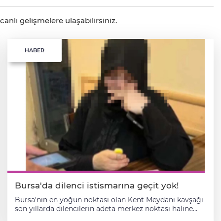
anlı gelişmelere ulaşabilirsiniz.
HABER
Bursa'da dilenci istismarına geçit yok!
Bursa'nın en yoğun noktası olan Kent Meydanı kavşağı
son yıllarda dilencilerin adeta merkez noktası haline
gelmişti. Çocukların sokağa darp edilmiş halde çıkarılıp