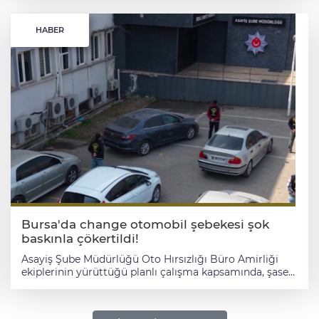
Adreste yapılan aramalarda 40,8 gram metamfetamin,
1 adet hassas terazi, uyuşturucu ticaretinden elde
HABER
edildiği değerlendirilen 9 bin 700 TL ile 1 adet havalı
tüfek ele geçirildi. Operasyon kapsamında S.T., A.E. ve
A.K. gözaltına alındı. Öte yandan, aranan şahısların
yakalanmasına yönelik sürdürülen çalışmalarda,
hırsızlık suçundan hakkında 7 yıl 6 ay kesinleşmiş hapis
cezası bulunan S.İ. ile yağma suçundan 5 yıl kesinleşmiş
hapis cezası bulunan B.Y. de yakalanarak gözaltına
alındı. Şüpheliler hakkında adli sürecin devam ettiği
bildirildi.
Bursa'da change otomobil şebekesi şok
baskınla çökertildi!
Asayiş Şube Müdürlüğü Oto Hırsızlığı Büro Amirliği
ekiplerinin yürüttüğü planlı çalışma kapsamında, şase
numarası değiştirilmiş olduğu değerlendirilen toplam
28 araca el konuldu. Yapılan incelemelerde araçların
“change” yöntemiyle piyasaya sürülmeye çalışıldığı