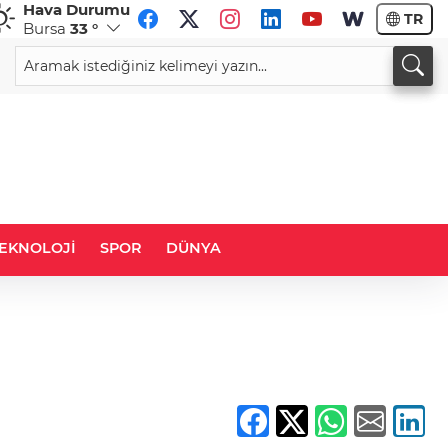
Hava Durumu
TR
Bursa
33 °
CHF
CAD
59,0001
%0,12
33,9600
%0,06
EKNOLOJİ
SPOR
DÜNYA