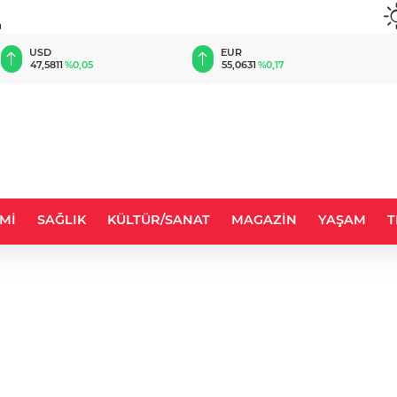
u
EUR
GBP
55,0631
%0,17
64,2112
%0,21
Mİ
SAĞLIK
KÜLTÜR/SANAT
MAGAZİN
YAŞAM
T