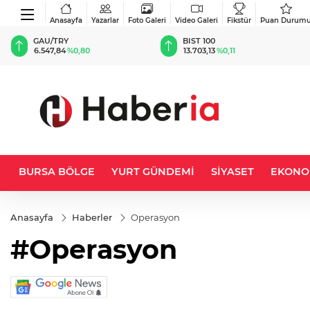
Anasayfa
Yazarlar
Foto Galeri
Video Galeri
Fikstür
Puan Durum
BIST 100
USD
13.703,13
%0,11
47,5811
%0,05
BURSA BÖLGE
YURT GÜNDEMİ
SİYASET
EKONO
Anasayfa
Haberler
Operasyon
#Operasyon