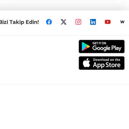
makaron,180 kilogram kıyılmış tütün,2 bin 422 paket
gümrük kaçağı sigara,620 paket ısıtılmış tütün
mamulü,10 adet elektronik sigara,4 adet sigara sarma
makinesi ele geçirildi. Operasyon kapsamında
Bizi Takip Edin!
şüpheliler hakkında “Kaçakçılıkla Mücadele Kanununa
Muhalefet” suçundan adli tahkikat başlatıldığı bildirildi.
Bursa Emniyet Müdürlüğü’nden yapılan açıklamada,
kaçakçılık suçlarına karşı mücadelenin kararlılıkla
sürdürüleceği vurgulandı.