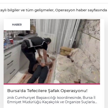
aylı bilgiler ve tüm gelişmeler, Operasyon haber sayfasında c
HABER
Bursa'da Tefecilere Şafak Operasyonu!
znik Cumhuriyet Başsavcılığı koordinesinde, Bursa İl
Emniyet Müdürlüğü Kaçakçılık ve Organize Suçlarla
Mücadele (KOM) Şube Müdürlüğü ekiplerince tefecilik