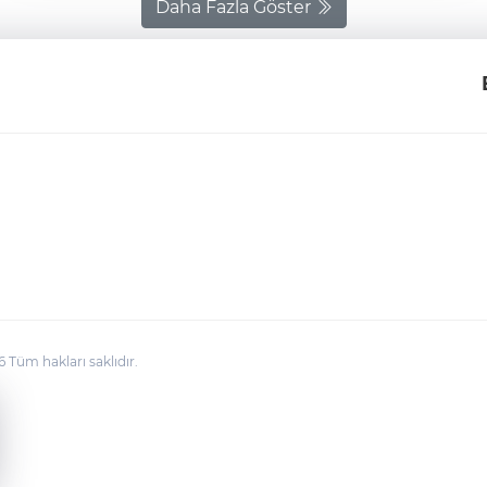
belirlendi. Soruşturma kapsamında kimlikleri tespit
Daha Fazla Göster
edilen 12 şüpheliden birinin Muğla’da bulunduğu
öğrenilirken, diğer 11 şüpheliye yönelik 19 Mayıs 2026
tarihinde Bursa genelinde eş zamanlı operasyon
düzenlendi. Şüphelilerin ikamet ve iş yerlerinde yapılan
aramalarda 11 kişi gözaltına alındı. Cumhuriyet Savcılığı
talimatıyla 6 şüphelinin işlemleri emniyette
tamamlanırken, 5 kişi adliyeye sevk edildi. Mahkemeye
çıkarılan şüphelilerden 2’si adli kontrol şartıyla serbest
bırakılırken, 3 kişi tutuklandı. Yetkililer, soruşturmanın
sürdüğünü bildirdi.
üm hakları saklıdır.