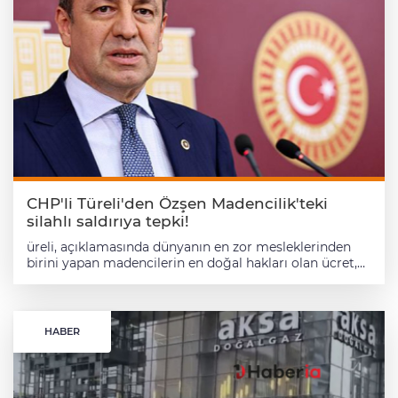
CHP'li Türeli'den Özşen Madencilik'teki
silahlı saldırıya tepki!
üreli, açıklamasında dünyanın en zor mesleklerinden
birini yapan madencilerin en doğal hakları olan ücret,
fazla mesai ve tazminat alacakları için açlık grevinde
bulunduğunu belirterek, "Hakkını arayan emekçilere
yapılan silahlı saldırı sadece Özşen Madencilik işçilerine
değil, ülkedeki tüm emekçilere yapılmış kirli bir
HABER
provokasyondur" ifadelerini kullandı. Türeli, hiçbir baskı
ve tehdidin işçilerin hak arama mücadelesini
durduramayacağını vurguladı. 27 Gündür Direniş
Sürüyor Özşen Madencilik işçilerinin eylemi yaklaşık bir