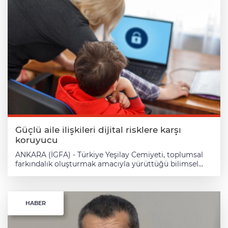
Güçlü aile ilişkileri dijital risklere karşı
koruyucu
ANKARA (İGFA) - Türkiye Yeşilay Cemiyeti, toplumsal
farkındalık oluşturmak amacıyla yürüttüğü bilimsel
temelli çalışmalar kapsamında, uluslararası hakemli
bilimsel dergisi Addicta’da yayımlanan iki farklı
araştırmayla dijital çağda çocuk ve ergenlerin karşı
karşıya olduğu risklere dikkat çekti. Araştırmalar,
HABER
internet bağımlılığı, siber zorbalık ve aile desteği
arasındaki ilişkiyi farklı örneklemler üzerinden ele