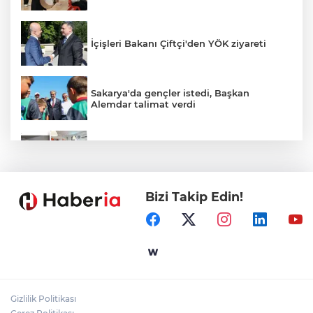
İçişleri Bakanı Çiftçi'den YÖK ziyareti
Sakarya'da gençler istedi, Başkan
Alemdar talimat verdi
Temmuz'da 107 bin gıda denetimine 250
milyon TL ceza kesildi
Bizi Takip Edin!
CHP'de kongre hazırlıkları hızlandı... 8 ile
daha yeni il başkanı atandı
Gebze'e 5 Başkan Şehit Yılmaz Argon
Caddesi'nde
Gizlilik Politikası