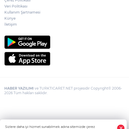
Çerez Politikası
Akademi Manisa’da eğitimler başladı
Veri Politikası
Kullanım Şartnamesi
Künye
İletişim
HABER YAZILIMI
ve TURKTICARET.NET projesidir Copyright© 2006-
2026 Tüm hakları saklıdır.
Sizlere daha iyi hizmet sunabilmek adına sitemizde çerez