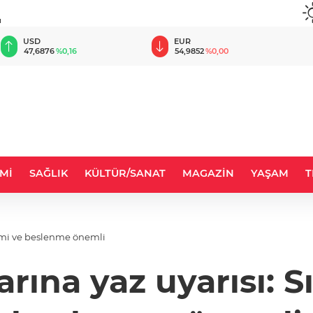
u
EUR
GBP
54,9852
%0,00
64,2003
%0,09
Mİ
SAĞLIK
KÜLTÜR/SANAT
MAGAZİN
YAŞAM
T
etimi ve beslenme önemli
rına yaz uyarısı: S