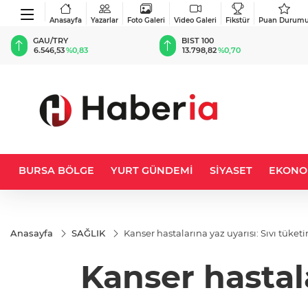
Anasayfa
Yazarlar
Foto Galeri
Video Galeri
Fikstür
Puan Durum
BIST 100
USD
13.798,82
%0,70
47,6876
%0,16
BURSA BÖLGE
YURT GÜNDEMİ
SİYASET
EKONO
Anasayfa
SAĞLIK
Kanser hastalarına yaz uyarısı: Sıvı tük
Kanser hastala