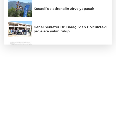
Kocaeli’de adrenalin zirve yapacak
Genel Sekreter Dr. Baraçlı’dan Gölcük’teki
projelere yakın takip
'Ay Grubu' suç örgütüne 12 gözaltı!
Mersin Sinema Ofisi Avrupa’nın djital
vitrininde
İstanbul İtfaiyesi’nden yangın riskine
karşı videolu uyarı
TBMM'de Çocuk Koruma Kanunu
teklifinin ilk görüşmeleri tamamlandı