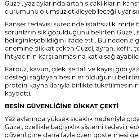
Güzel, yaz aylarında artan sıcaklıkların kans
durumunu olumsuz etkileyebileceği uyarıs
Kanser tedavisi sürecinde iştahsızlık, mide bul
sorunların sık görüldüğünü belirten Güzel, s
belirginleşebildiğini ifade etti. Bu nedenl
önemine dikkat çeken Güzel, ayran, kefir, ç
ihtiyacının karşılanmasına katkı sağlayabile
Karpuz, kavun, çilek, şeftali ve kayısı gibi 
desteği sağlayan besinler olduğunu belirten
protein kaynaklarıyla birlikte tüketilmesin
kaydetti.
BESİN GÜVENLİĞİNE DİKKAT ÇEKTİ
Yaz aylarında yüksek sıcaklık nedeniyle gı
Güzel, özellikle bağışıklık sistemi tedavi ne
güvenliğine daha fazla özen göstermesi gerekt