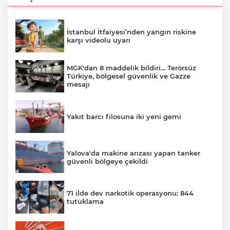
İstanbul İtfaiyesi’nden yangın riskine
karşı videolu uyarı
MGK'dan 8 maddelik bildiri... Terörsüz
Türkiye, bölgesel güvenlik ve Gazze
mesajı
Yakıt barcı filosuna iki yeni gemi
Yalova'da makine arızası yapan tanker
güvenli bölgeye çekildi
71 ilde dev narkotik operasyonu: 844
tutuklama