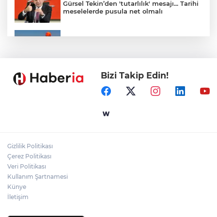
Gürsel Tekin’den 'tutarlılık' mesajı... Tarihi
meselelerde pusula net olmalı
Marmara Adası açıklarında arızalanan
tekne kurtarıldı
Bizi Takip Edin!
Samsun’da Alaçam'a yeni yaşam alanı
kazandırıldı
Yapay zekada onlarca uygulamanın
yerini tek asistan alabilir
Gizlilik Politikası
YÖK'ten uluslararası mezunlara ikamet
Çerez Politikası
kolaylığı... Süre 2 yıla kadar uzatılabilecek
Veri Politikası
Kullanım Şartnamesi
Künye
İletişim