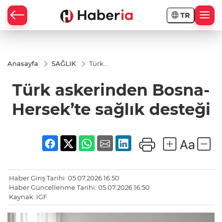
TR
Anasayfa
SAĞLIK
Türk
askerinden
Bosna-
Türk askerinden Bosna-
Hersek’te
sağlık
desteği
Hersek’te sağlık desteği
Haber Giriş Tarihi: 05.07.2026 16:50
Haber Güncellenme Tarihi: 05.07.2026 16:50
Kaynak: IGF