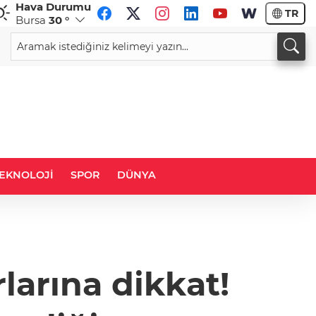
Hava Durumu
TR
Bursa
30 °
CHF
CAD
59,0083
%0,82
34,1883
%0,73
EKNOLOJİ
SPOR
DÜNYA
larına dikkat!