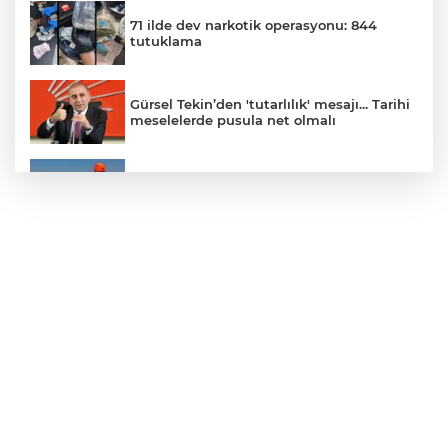
71 ilde dev narkotik operasyonu: 844
tutuklama
Gürsel Tekin’den 'tutarlılık' mesajı... Tarihi
meselelerde pusula net olmalı
Marmara Adası açıklarında arızalanan
tekne kurtarıldı
Samsun’da Alaçam'a yeni yaşam alanı
kazandırıldı
Yapay zekada onlarca uygulamanın
yerini tek asistan alabilir
YÖK'ten uluslararası mezunlara ikamet
kolaylığı... Süre 2 yıla kadar uzatılabilecek