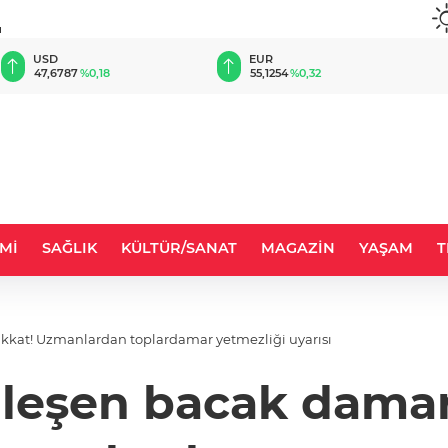
u
EUR
GBP
55,1254
%0,32
64,3468
%0,38
Mİ
SAĞLIK
KÜLTÜR/SANAT
MAGAZİN
YAŞAM
T
ikkat! Uzmanlardan toplardamar yetmezliği uyarısı
nleşen bacak damar