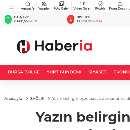
Anasayfa
Yazarlar
Foto Galeri
Video Galeri
Fikstür
Puan Durum
BIST 100
USD
13.779,39
%-0,14
47,6787
%0,18
BURSA BÖLGE
YURT GÜNDEMİ
SİYASET
EKONO
Anasayfa
SAĞLIK
Yazın belirginleşen bacak damarlarına d
Yazın belirgi