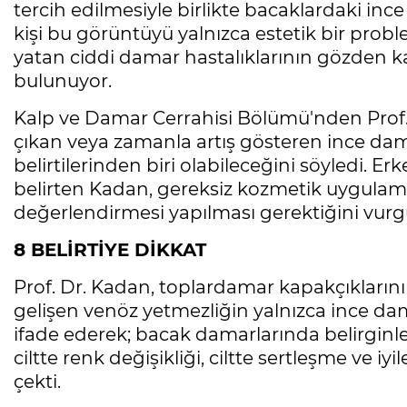
tercih edilmesiyle birlikte bacaklardaki inc
kişi bu görüntüyü yalnızca estetik bir prob
yatan ciddi damar hastalıklarının gözden k
bulunuyor.
Kalp ve Damar Cerrahisi Bölümü'nden Prof. 
çıkan veya zamanla artış gösteren ince dam
belirtilerinden biri olabileceğini söyledi. Er
belirten Kadan, gereksiz kozmetik uygul
değerlendirmesi yapılması gerektiğini vurg
8 BELİRTİYE DİKKAT
Prof. Dr. Kadan, toplardamar kapakçıkların
gelişen venöz yetmezliğin yalnızca ince da
ifade ederek; bacak damarlarında belirginleşm
ciltte renk değişikliği, ciltte sertleşme ve iyi
çekti.