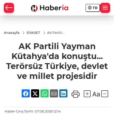
TR
Anasayfa
SİYASET
AK Partili
Yayman
Kütahya'da
AK Partili Yayman
konuştu...
Terörsüz
Türkiye,
Kütahya'da konuştu...
devlet ve
millet
Terörsüz Türkiye, devlet
projesidir
ve millet projesidir
Haber Giriş Tarihi: 07.06.2026 12:14