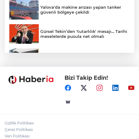
Yalova'da makine arızası yapan tanker
güvenli bölgeye çekildi
Gürsel Tekin’den 'tutarlılık' mesajı... Tarihi
meselelerde pusula net olmalı
Bursa Büyükşehir'den afetlere hazır iki
yeni mobil araç
Bizi Takip Edin!
Marmara Adası açıklarında arızalanan
tekne kurtarıldı
Gebze'de Başkan Büyükgöz YKS
şampiyonlarını ağırladı
Gizlilik Politikası
Bakan Göktaş: Terörsüz Türkiye tarihi bir
Çerez Politikası
adımdır
Veri Politikası