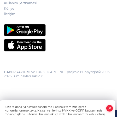
Kullanım Şartnamesi
Künye
İletişim
HABER YAZILIMI
ve TURKTICARET.NET projesidir Copyright© 2006-
2026 Tüm hakları saklıdır.
Sizlere daha iyi hizmet sunabilmek adına sitemizde çerez
konumlandırmaktayız. Kişisel verileriniz, KVKK ve GDPR kapsamında
toplanıp işlenir. Sitemizi kullanarak, çerezleri kullanmamızı kabul etmiş