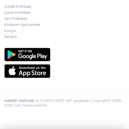
Gizlilik Politikası
YÖK'ten uluslararası mezunlara ikamet
Çerez Politikası
kolaylığı... Süre 2 yıla kadar uzatılabilecek
Veri Politikası
Kullanım Şartnamesi
Künye
İletişim
HABER YAZILIMI
ve TURKTICARET.NET projesidir Copyright© 2006-
2026 Tüm hakları saklıdır.