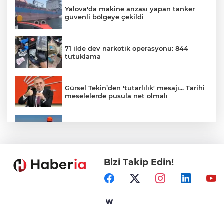
Yalova'da makine arızası yapan tanker
güvenli bölgeye çekildi
71 ilde dev narkotik operasyonu: 844
tutuklama
Gürsel Tekin’den 'tutarlılık' mesajı... Tarihi
meselelerde pusula net olmalı
Marmara Adası açıklarında arızalanan
tekne kurtarıldı
Bizi Takip Edin!
Samsun’da Alaçam'a yeni yaşam alanı
kazandırıldı
Yapay zekada onlarca uygulamanın
yerini tek asistan alabilir