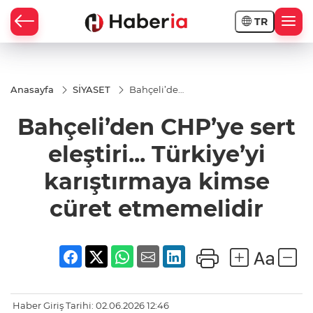
TR
Anasayfa
SİYASET
Bahçeli’den
CHP’ye sert
eleştiri...
Bahçeli’den CHP’ye sert
Türkiye’yi
karıştırmaya
kimse cüret
eleştiri... Türkiye’yi
etmemelidir
karıştırmaya kimse
cüret etmemelidir
Haber Giriş Tarihi: 02.06.2026 12:46