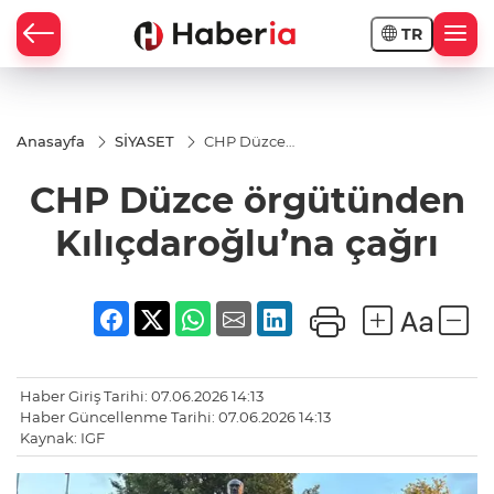
TR
Anasayfa
SİYASET
CHP Düzce
örgütünden
Kılıçdaroğlu’na
CHP Düzce örgütünden
çağrı
Kılıçdaroğlu’na çağrı
Haber Giriş Tarihi: 07.06.2026 14:13
Haber Güncellenme Tarihi: 07.06.2026 14:13
Kaynak: IGF