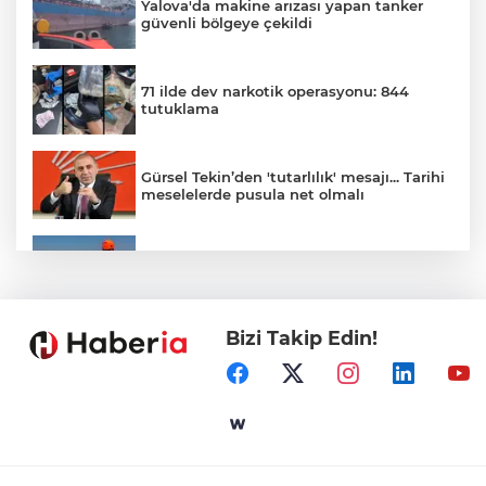
Yalova'da makine arızası yapan tanker
güvenli bölgeye çekildi
71 ilde dev narkotik operasyonu: 844
tutuklama
Gürsel Tekin’den 'tutarlılık' mesajı... Tarihi
meselelerde pusula net olmalı
Marmara Adası açıklarında arızalanan
tekne kurtarıldı
Bizi Takip Edin!
Samsun’da Alaçam'a yeni yaşam alanı
kazandırıldı
Yapay zekada onlarca uygulamanın
yerini tek asistan alabilir