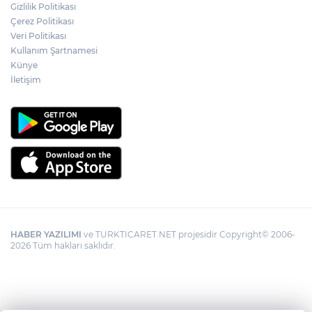
Gizlilik Politikası
YÖK'ten uluslararası mezunlara ikamet
Çerez Politikası
kolaylığı... Süre 2 yıla kadar uzatılabilecek
Veri Politikası
Kullanım Şartnamesi
Künye
İletişim
HABER YAZILIMI
ve TURKTICARET.NET projesidir Copyright© 2006-
2026 Tüm hakları saklıdır.