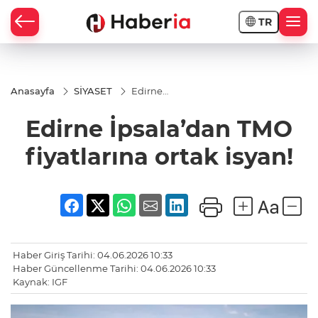
TR
Anasayfa
SİYASET
Edirne
İpsala’dan
TMO
Edirne İpsala’dan TMO
fiyatlarına
ortak
isyan!
fiyatlarına ortak isyan!
Haber Giriş Tarihi: 04.06.2026 10:33
Haber Güncellenme Tarihi: 04.06.2026 10:33
Kaynak: IGF