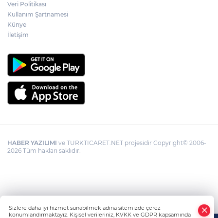
düzenleme
Veri Politikası
Kullanım Şartnamesi
Künye
İletişim
HABER YAZILIMI
ve TURKTICARET.NET projesidir Copyright© 2006-
2026 Tüm hakları saklıdır.
Sizlere daha iyi hizmet sunabilmek adına sitemizde çerez
konumlandırmaktayız. Kişisel verileriniz, KVKK ve GDPR kapsamında