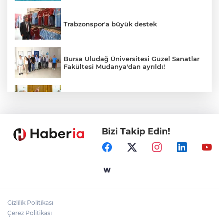
Trabzonspor'a büyük destek
Bursa Uludağ Üniversitesi Güzel Sanatlar
Fakültesi Mudanya'dan ayrıldı!
Dervişoğlu: İhanet belgesini kabul
etmeyeceğiz
Bizi Takip Edin!
Ömer Çelik: 2 yıllık çalışmanın en önemli
aşamasındayız
Eskişehir'de kırsal mahallelere yeni su
depoları
Gizlilik Politikası
Antalya Büyükşehir’den Kemer’e çevre
Çerez Politikası