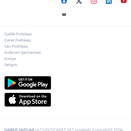
Kocaeli’de adrenalin zirve yapacak
Gizlilik Politikası
İzmit Belediyesi'nden muhtarlara doğum
Çerez Politikası
günü ziyareti
Veri Politikası
Kullanım Şartnamesi
Künye
İletişim
HABER YAZILIMI
ve TURKTICARET.NET projesidir Copyright© 2006-