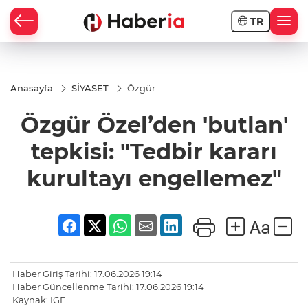
TR
Anasayfa
SİYASET
Özgür
Özel’den
'butlan'
Özgür Özel’den 'butlan'
tepkisi:
"Tedbir
kararı
tepkisi: "Tedbir kararı
kurultayı
engellemez"
kurultayı engellemez"
Haber Giriş Tarihi: 17.06.2026 19:14
Haber Güncellenme Tarihi: 17.06.2026 19:14
Kaynak: IGF