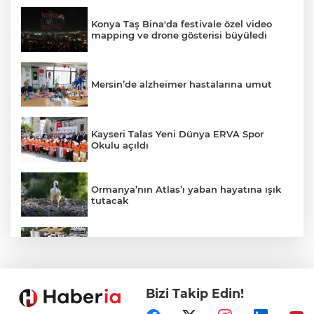
Konya Taş Bina'da festivale özel video
mapping ve drone gösterisi büyüledi
Mersin’de alzheimer hastalarına umut
Kayseri Talas Yeni Dünya ERVA Spor
Okulu açıldı
Ormanya’nın Atlas’ı yaban hayatına ışık
tutacak
Bursa İnegöl'de Alanyurt Yüzme
Havuzu'nda çalışmalar tam gaz
Bizi Takip Edin!
Kayseri Melikgazi'den ücretsiz yaz
kursları