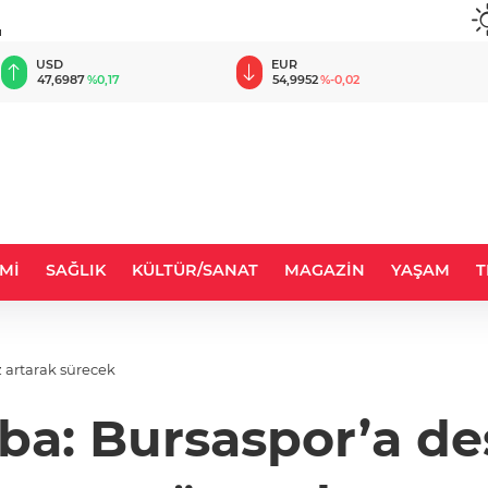
u
EUR
GBP
54,9952
%-0,02
64,2006
%0,06
Mİ
SAĞLIK
KÜLTÜR/SANAT
MAGAZİN
YAŞAM
T
 artarak sürecek
iba: Bursaspor’a de