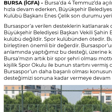
BURSA (İGFA) -
Bursa'da 4 Temmuz’da açılış
hızla devam ederken, Büyükşehir Belediyesi
Kulübü Başkanı Enes Çelik son durumu yeri
Bursaspor’a verilen desteklerin katlanara
Büyükşehir Belediyesi Başkan Vekili Şahin B
kulübü değildir. Spor kulübünden ötedir. Burs
birleştiren önemli bir değerdir. Bursaspor’un
anlamında yaptığımız bu desteği, üzerine ka
Bursa’mızın artık bir spor şehri olması mott
kişilik Spor Okulu ile bunun startını vermiş
Bursaspor’un daha başarılı olması konusun
desteğimizi sonuna kadar vermeye devam e