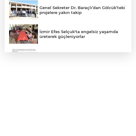
Genel Sekreter Dr. Baraçlı’dan Gölcük’teki
projelere yakın takip
İzmir Efes Selçuk'ta engelsiz yaşamda
üreterek güçleniyorlar
'Ay Grubu' suç örgütüne 12 gözaltı!
İstanbul İtfaiyesi’nden yangın riskine
karşı videolu uyarı
Bursa İnegöl'de Alanyurt Yüzme
Havuzu'nda çalışmalar tam gaz
Ankara ATA Çiftliği yoncaları Doğal
Yaşam Parkı'na ulaştırıldı