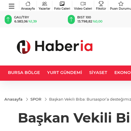
Anasayfa
Yazarlar
Foto Galeri
Video Galeri
Fikstür
Puan Durum
BIST 100
USD
13.798,82
%0,00
47,6987
%0,17
BURSA BÖLGE
YURT GÜNDEMİ
SİYASET
EKONO
Anasayfa
SPOR
Başkan Vekili Biba: Bursaspor’a desteğimiz
Başkan Vekili B