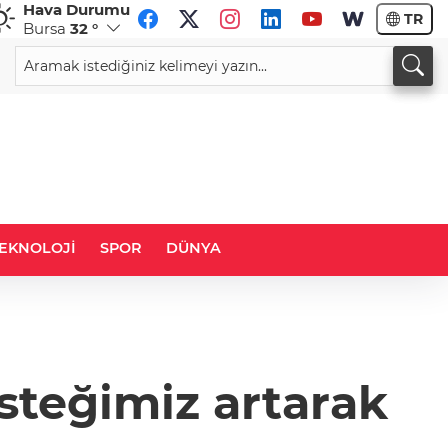
Hava Durumu
TR
Bursa
32 °
CHF
CAD
58,7422
%0,30
34,0146
%0,17
EKNOLOJİ
SPOR
DÜNYA
steğimiz artarak