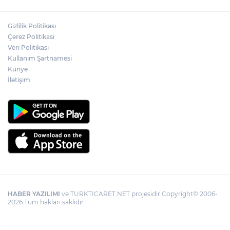
şampiyonlarını ağırladı
Gizlilik Politikası
Bakan Göktaş: Terörsüz Türkiye tarihi bir
Çerez Politikası
adımdır
Veri Politikası
Kullanım Şartnamesi
Künye
İletişim
HABER YAZILIMI
ve TURKTICARET.NET projesidir Copyright© 2006-
2026 Tüm hakları saklıdır.