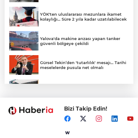
YÖK'ten uluslararası mezunlara ikamet
kolaylığı... Süre 2 yıla kadar uzatılabilecek
Yalova'da makine arızası yapan tanker
güvenli bölgeye çekildi
Gürsel Tekin’den 'tutarlılık' mesajı... Tarihi
meselelerde pusula net olmalı
Bursa Büyükşehir'den afetlere hazır iki
yeni mobil araç
Bizi Takip Edin!
Marmara Adası açıklarında arızalanan
tekne kurtarıldı
Gebze'de Başkan Büyükgöz YKS