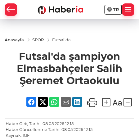
TR
Anasayfa
SPOR
Futsal'da
şampiyon
Elmasbahçeler
Futsal'da şampiyon
Salih Şeremet
Ortaokulu
Elmasbahçeler Salih
Şeremet Ortaokulu
Haber Giriş Tarihi: 08.05.2026 12:15
Haber Güncellenme Tarihi: 08.05.2026 12:15
Kaynak: IGF