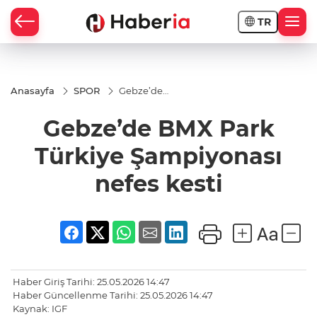
TR
Anasayfa
SPOR
Gebze’de
BMX Park
Türkiye
Gebze’de BMX Park
Şampiyonası
nefes kesti
Türkiye Şampiyonası
nefes kesti
Haber Giriş Tarihi: 25.05.2026 14:47
Haber Güncellenme Tarihi: 25.05.2026 14:47
Kaynak: IGF