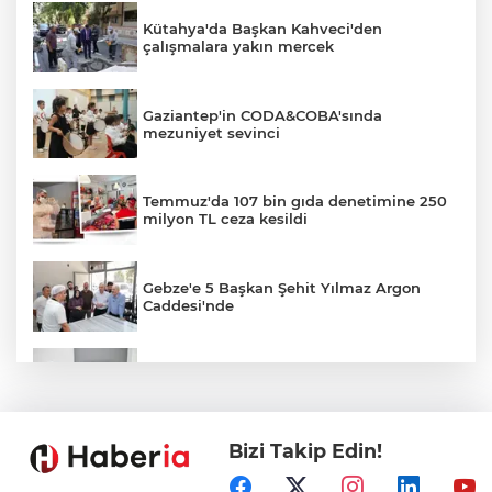
Kütahya'da Başkan Kahveci'den
çalışmalara yakın mercek
Gaziantep'in CODA&COBA'sında
mezuniyet sevinci
Temmuz'da 107 bin gıda denetimine 250
milyon TL ceza kesildi
Gebze'e 5 Başkan Şehit Yılmaz Argon
Caddesi'nde
Akademi Manisa’da eğitimler başladı
Bizi Takip Edin!
İçişleri Bakanı Çiftçi'den YÖK ziyareti