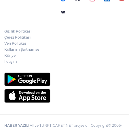
Sakarya'da gençler istedi, Başkan
Alemdar talimat verdi
Gizlilik Politikası
Ömer Çelik: 2 yıllık çalışmanın en önemli
Çerez Politikası
aşamasındayız
Veri Politikası
Kullanım Şartnamesi
Künye
İletişim
HABER YAZILIMI
ve TURKTICARET.NET projesidir Copyright© 2006-