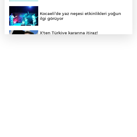
Kocaeli’de yaz neşesi etkinlikleri yoğun
ilgi görüyor
X'ten Türkiye kararına itiraz!
İmamoğlu'nun Cumhurbaşkanlığı
Adaylığı Ofisi hesabına erişim engeli
mahkemeye taşındı
Mersin'de 4 merkez ilçeye güçlü yağmur
suyu yatırımı
Türk Kayak Merkezleri Birliği'nin 3'üncü
zirvesi Kayseri Erciyes'te
Özgür Aras'ın çok konuşulan kitabı yeni
baskısını Titanic Luxury Collection
Bodrum’da kutladı