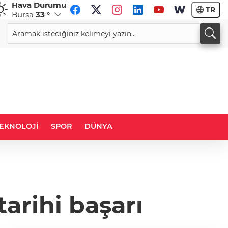
Hava Durumu
TR
Bursa
33 °
CHF
CAD
58,9453
%0,05
33,9445
%0,01
EKNOLOJİ
SPOR
DÜNYA
tarihi başarı