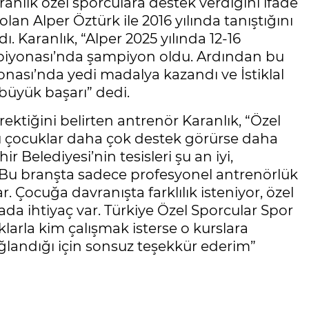
anlık özel sporculara destek verdiğini ifade
olan Alper Öztürk ile 2016 yılında tanıştığını
ı. Karanlık, “Alper 2025 yılında 12-16
mpiyonası’nda şampiyon oldu. Ardından bu
ası’nda yedi madalya kazandı ve İstiklal
 büyük başarı” dedi.
ektiğini belirten antrenör Karanlık, “Özel
Bu çocuklar daha çok destek görürse daha
r Belediyesi’nin tesisleri şu an iyi,
i. Bu branşta sadece profesyonel antrenörlük
ar. Çocuğa davranışta farklılık isteniyor, özel
da ihtiyaç var. Türkiye Özel Sporcular Spor
larla kim çalışmak isterse o kurslara
ağlandığı için sonsuz teşekkür ederim”