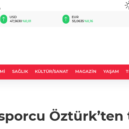
u
EUR
GBP
55,0635
%0,16
64,1837
%0,20
Mİ
SAĞLIK
KÜLTÜR/SANAT
MAGAZİN
YAŞAM
T
 sporcu Öztürk’ten 