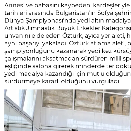
Annesi ve babasını kaybeden, kardeşleriyle 
tarihleri arasında Bulgaristan’ın Sofya ş
Dünya Şampiyonası’nda yedi altın madalya
Artistik Jimnastik Büyük Erkekler Kategor
unvanını elde eden Öztürk, ayıca yer aleti, ha
aynı başarıyı yakaladı. Öztürk atlama aleti, 
şampiyonluğunu kazanarak yedi kez kürsüye
çalışmalarını aksatmadan sürdüren milli sp
eşliğinde salona girerek minderde ter dökt
yedi madalya kazandığı için mutlu olduğunu 
sürdürmeye kararlı olduğunu vurguladı.