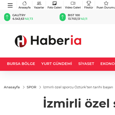
Anasayfa
Yazarlar
Foto Galeri
Video Galeri
Fikstür
Puan Durum
BIST 100
USD
13.703,13
%0,11
47,5630
%0,01
BURSA BÖLGE
YURT GÜNDEMİ
SİYASET
EKONO
Anasayfa
SPOR
İzmirli özel sporcu Öztürk’ten tarihi başarı
İzmirli özel