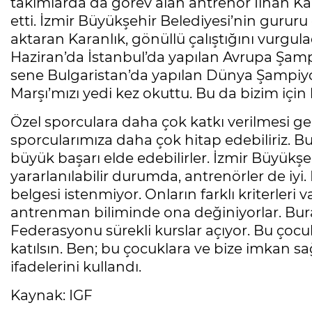
takımlarda da görev alan antrenör İlhan Kar
etti. İzmir Büyükşehir Belediyesi’nin gururu 
aktaran Karanlık, gönüllü çalıştığını vurgulad
Haziran’da İstanbul’da yapılan Avrupa Şa
sene Bulgaristan’da yapılan Dünya Şampiyon
Marşı’mızı yedi kez okuttu. Bu da bizim için
Özel sporculara daha çok katkı verilmesi ger
sporcularımıza daha çok hitap edebiliriz. 
büyük başarı elde edebilirler. İzmir Büyükşehi
yararlanılabilir durumda, antrenörler de iy
belgesi istenmiyor. Onların farklı kriterleri v
antrenman biliminde ona değiniyorlar. Bura
Federasyonu sürekli kurslar açıyor. Bu çocuk
katılsın. Ben; bu çocuklara ve bize imkan s
ifadelerini kullandı.
Kaynak: IGF