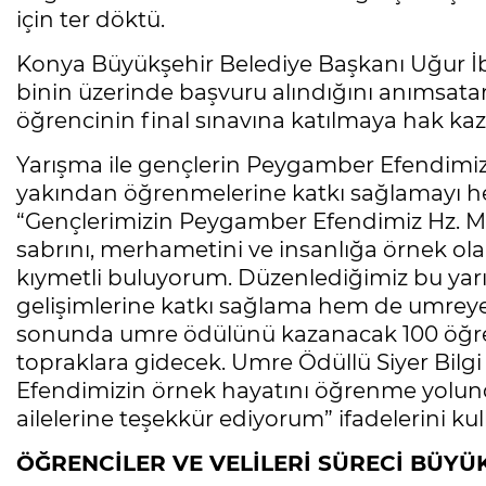
için ter döktü.
Konya Büyükşehir Belediye Başkanı Uğur İb
binin üzerinde başvuru alındığını anımsat
öğrencinin final sınavına katılmaya hak kaz
Yarışma ile gençlerin Peygamber Efendimi
yakından öğrenmelerine katkı sağlamayı hed
“Gençlerimizin Peygamber Efendimiz Hz. Muh
sabrını, merhametini ve insanlığa örnek ola
kıymetli buluyorum. Düzenlediğimiz bu ya
gelişimlerine katkı sağlama hem de umreye 
sonunda umre ödülünü kazanacak 100 öğrenc
topraklara gidecek. Umre Ödüllü Siyer Bilg
Efendimizin örnek hayatını öğrenme yolun
ailelerine teşekkür ediyorum” ifadelerini kul
ÖĞRENCİLER VE VELİLERİ SÜRECİ BÜYÜ