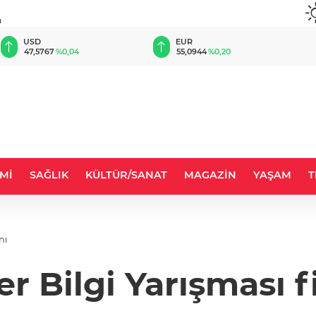
u
EUR
GBP
55,0944
%0,20
64,2259
%0,23
Mİ
SAĞLIK
KÜLTÜR/SANAT
MAGAZİN
YAŞAM
T
nı
r Bilgi Yarışması 