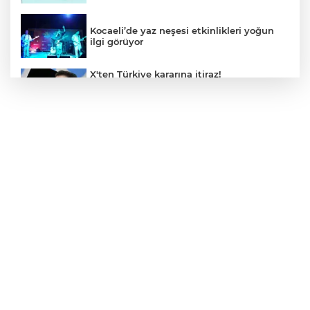
Kocaeli’de yaz neşesi etkinlikleri yoğun
ilgi görüyor
X'ten Türkiye kararına itiraz!
İmamoğlu'nun Cumhurbaşkanlığı
Adaylığı Ofisi hesabına erişim engeli
mahkemeye taşındı
Mersin'de 4 merkez ilçeye güçlü yağmur
suyu yatırımı
Türk Kayak Merkezleri Birliği'nin 3'üncü
zirvesi Kayseri Erciyes'te
Özgür Aras'ın çok konuşulan kitabı yeni
baskısını Titanic Luxury Collection
Bodrum’da kutladı