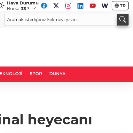
Hava Durumu
TR
Bursa
33 °
CHF
CAD
58,9989
%0,14
33,9710
%0,09
EKNOLOJİ
SPOR
DÜNYA
final heyecanı