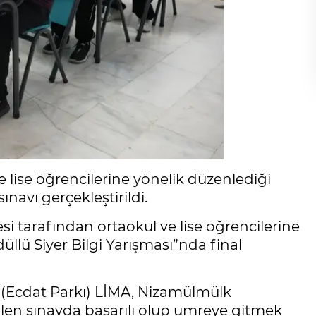
 lise öğrencilerine yönelik düzenlediği
ınavı gerçekleştirildi.
i tarafından ortaokul ve lise öğrencilerine
lü Siyer Bilgi Yarışması”nda final
 (Ecdat Parkı) LİMA, Nizamülmülk
ilen sınavda başarılı olup umreye gitmek