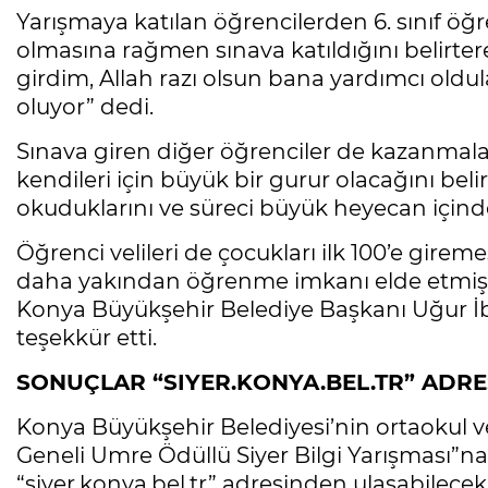
Yarışmaya katılan öğrencilerden 6. sınıf öğr
olmasına rağmen sınava katıldığını belirter
girdim, Allah razı olsun bana yardımcı oldul
oluyor” dedi.
Sınava giren diğer öğrenciler de kazanmala
kendileri için büyük bir gurur olacağını beli
okuduklarını ve süreci büyük heyecan içind
Öğrenci velileri de çocukları ilk 100’e gir
daha yakından öğrenme imkanı elde etmiş o
Konya Büyükşehir Belediye Başkanı Uğur İ
teşekkür etti.
SONUÇLAR “SIYER.KONYA.BEL.TR” AD
Konya Büyükşehir Belediyesi’nin ortaokul ve
Geneli Umre Ödüllü Siyer Bilgi Yarışması”na
“siyer.konya.bel.tr” adresinden ulaşabilecek