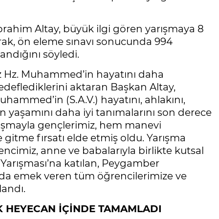
rahim Altay, büyük ilgi gören yarışmaya 8
arak, ön eleme sınavı sonucunda 994
andığını söyledi.
z Hz. Muhammed’in hayatını daha
eflediklerini aktaran Başkan Altay,
ammed’in (S.A.V.) hayatını, ahlakını,
n yaşamını daha iyi tanımalarını son derece
rışmayla gençlerimiz, hem manevi
gitme fırsatı elde etmiş oldu. Yarışma
imiz, anne ve babalarıyla birlikte kutsal
i Yarışması’na katılan, Peygamber
da emek veren tüm öğrencilerimize ve
landı.
K HEYECAN İÇİNDE TAMAMLADI