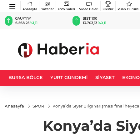
Anasayfa
Yazarlar
Foto Galeri
Video Galeri
Fikstür
Puan Durum
BIST 100
USD
13.703,13
%0,11
47,5767
%0,04
BURSA BÖLGE
YURT GÜNDEMİ
SİYASET
EKONO
Anasayfa
SPOR
Konya’da Siyer Bilgi Yarışması final heyeca
Konya’da Siye