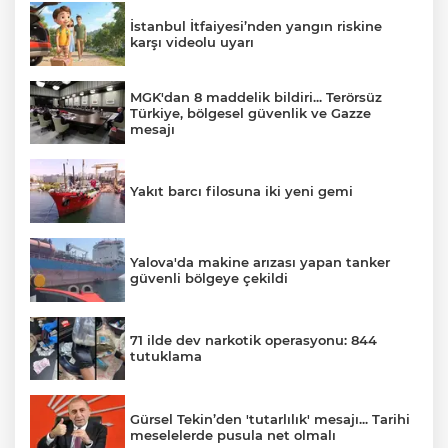
İstanbul İtfaiyesi’nden yangın riskine
karşı videolu uyarı
MGK'dan 8 maddelik bildiri... Terörsüz
Türkiye, bölgesel güvenlik ve Gazze
mesajı
Yakıt barcı filosuna iki yeni gemi
Yalova'da makine arızası yapan tanker
güvenli bölgeye çekildi
71 ilde dev narkotik operasyonu: 844
tutuklama
Gürsel Tekin’den 'tutarlılık' mesajı... Tarihi
meselelerde pusula net olmalı