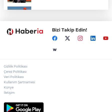
Marmara Adası açıklarında arızalanan
tekne kurtarıldı
Bizi Takip Edin!
Samsun’da Alaçam'a yeni yaşam alanı
kazandırıldı
Yapay zekada onlarca uygulamanın
yerini tek asistan alabilir
Gizlilik Politikası
YÖK'ten uluslararası mezunlara ikamet
Çerez Politikası
kolaylığı... Süre 2 yıla kadar uzatılabilecek
Veri Politikası
Kullanım Şartnamesi
Künye
İletişim