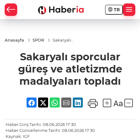
TR
Anasayfa
SPOR
Sakaryalı
sporcular
güreş ve
Sakaryalı sporcular
atletizmde
madalyaları
topladı
güreş ve atletizmde
madalyaları topladı
Haber Giriş Tarihi: 08.06.2026 17:30
Haber Güncellenme Tarihi: 08.06.2026 17:30
Kaynak: IGF