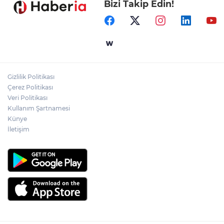
Bizi Takip Edin!
Ormanya’nın Atlas’ı yaban hayatına ışık
tutacak
Bursa İnegöl'de Alanyurt Yüzme
Havuzu'nda çalışmalar tam gaz
Gizlilik Politikası
Kayseri Melikgazi'den ücretsiz yaz
Çerez Politikası
kursları
Veri Politikası
Kullanım Şartnamesi
Künye
İletişim