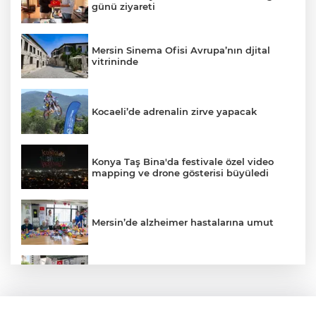
günü ziyareti
Mersin Sinema Ofisi Avrupa’nın djital
vitrininde
Kocaeli’de adrenalin zirve yapacak
Konya Taş Bina'da festivale özel video
mapping ve drone gösterisi büyüledi
Mersin’de alzheimer hastalarına umut
Kayseri Talas Yeni Dünya ERVA Spor
Okulu açıldı