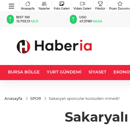
Anasayfa
Yazarlar
Foto Galeri
Video Galeri
Fikstür
Puan Durum
BIST 100
USD
13.703,13
%0,11
47,5789
%0,04
BURSA BÖLGE
YURT GÜNDEMİ
SİYASET
EKONO
Anasayfa
SPOR
Sakaryalı sporcular kürsüden inmedi!
Sakaryalı