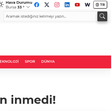
Hava Durumu
TR
Bursa
33 °
CHF
CAD
58,9797
%0,10
33,9601
%0,06
EKNOLOJİ
SPOR
DÜNYA
en inmedi!