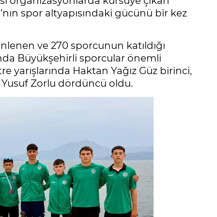
rası organizasyonlarda kürsüye çıkan
a’nın spor altyapısındaki gücünü bir kez
enlenen ve 270 sporcunun katıldığı
da Büyükşehirli sporcular önemli
tre yarışlarında Haktan Yağız Güz birinci,
, Yusuf Zorlu dördüncü oldu.