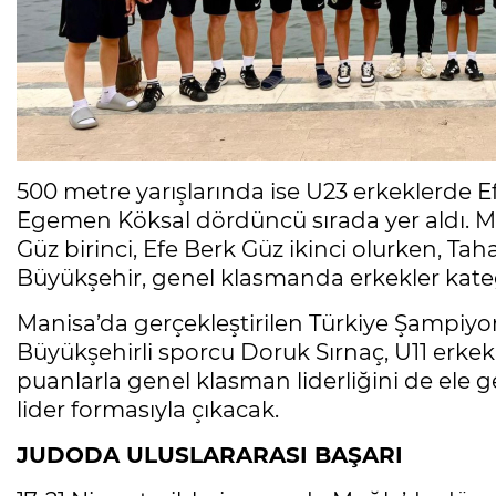
500 metre yarışlarında ise U23 erkeklerde 
Egemen Köksal dördüncü sırada yer aldı. M
Güz birinci, Efe Berk Güz ikinci olurken, Ta
Büyükşehir, genel klasmanda erkekler katego
Manisa’da gerçekleştirilen Türkiye Şampiyona
Büyükşehirli sporcu Doruk Sırnaç, U11 erkek
puanlarla genel klasman liderliğini de ele ge
lider formasıyla çıkacak.
JUDODA ULUSLARARASI BAŞARI