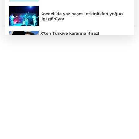
Kocaeli’de yaz neşesi etkinlikleri yoğun
ilgi görüyor
X'ten Türkiye kararına itiraz!
İmamoğlu'nun Cumhurbaşkanlığı
Adaylığı Ofisi hesabına erişim engeli
mahkemeye taşındı
Mersin'de 4 merkez ilçeye güçlü yağmur
suyu yatırımı
Türk Kayak Merkezleri Birliği'nin 3'üncü
zirvesi Kayseri Erciyes'te
Özgür Aras'ın çok konuşulan kitabı yeni
baskısını Titanic Luxury Collection
Bodrum’da kutladı