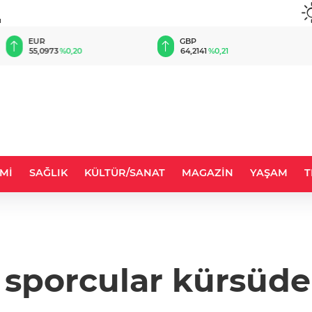
u
EUR
GBP
55,0973
%0,20
64,2141
%0,21
Mİ
SAĞLIK
KÜLTÜR/SANAT
MAGAZİN
YAŞAM
T
 sporcular kürsüd