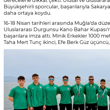
derecelerle dikkat çekti. Ulusal ve uluslara
Büyükşehirli sporcular, başarılarıyla Sakary
daha ortaya koydu.
16-18 Nisan tarihleri arasında Muğla’da düz
Uluslararası Durgunsu Kano Bahar Kupası’n
başarılara imza attı. Minik Erkekler 1000 me
Taha Mert Tunç ikinci, Efe Berk Güz üçüncü