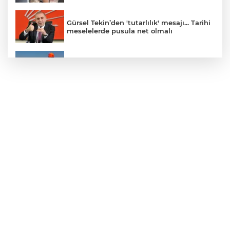
Gürsel Tekin’den 'tutarlılık' mesajı... Tarihi
meselelerde pusula net olmalı
Marmara Adası açıklarında arızalanan
tekne kurtarıldı
Samsun’da Alaçam'a yeni yaşam alanı
kazandırıldı
Yapay zekada onlarca uygulamanın
yerini tek asistan alabilir
YÖK'ten uluslararası mezunlara ikamet
kolaylığı... Süre 2 yıla kadar uzatılabilecek