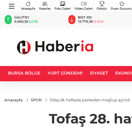
Anasayfa
Yazarlar
Foto Galeri
Video Galeri
Fikstür
Puan Durum
BIST 100
USD
13.779,39
%-0,14
47,6787
%0,18
BURSA BÖLGE
YURT GÜNDEMİ
SİYASET
EKONO
Anasayfa
SPOR
Tofaş 28. haftada parkeden mağlup ayrıldı
Tofaş 28. h