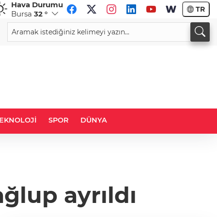
Hava Durumu
TR
Bursa
32 °
CHF
CAD
59,0083
%0,82
34,1883
%0,73
EKNOLOJİ
SPOR
DÜNYA
ğlup ayrıldı