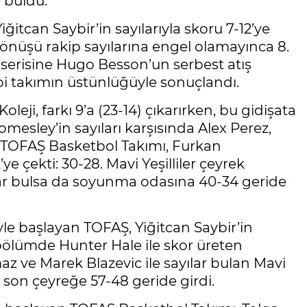
e buldu.
ğitcan Saybir’in sayılarıyla skoru 7-12’ye
dönüşü rakip sayılarına engel olamayınca 8.
k serisine Hugo Besson’un serbest atış
hibi takımın üstünlüğüyle sonuçlandı.
leji, farkı 9’a (23-14) çıkarırken, bu gidişata
omesley’in sayıları karşısında Alex Perez,
en TOFAŞ Basketbol Takımı, Furkan
ye çekti: 30-28. Mavi Yeşilliler çeyrek
lar bulsa da soyunma odasına 40-34 geride
le başlayan TOFAŞ, Yiğitcan Saybir’in
bölümde Hunter Hale ile skor üreten
az ve Marek Blazevic ile sayılar bulan Mavi
a son çeyreğe 57-48 geride girdi.