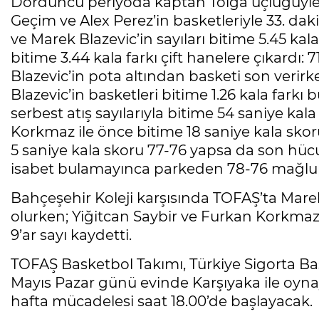
Dördüncü periyoda kaptan Tolga üçlüğüyle
Geçim ve Alex Perez’in basketleriyle 33. daki
ve Marek Blazevic’in sayıları bitime 5.45 ka
bitime 3.44 kala farkı çift hanelere çıkardı: 
Blazevic’in pota altından basketi son verir
Blazevic’in basketleri bitime 1.26 kala farkı b
serbest atış sayılarıyla bitime 54 saniye k
Korkmaz ile önce bitime 18 saniye kala skor
5 saniye kala skoru 77-76 yapsa da son hü
isabet bulamayınca parkeden 78-76 mağlup 
Bahçeşehir Koleji karşısında TOFAŞ’ta Marek
olurken; Yiğitcan Saybir ve Furkan Korkmaz 1
9’ar sayı kaydetti.
TOFAŞ Basketbol Takımı, Türkiye Sigorta Ba
Mayıs Pazar günü evinde Karşıyaka ile oyna
hafta mücadelesi saat 18.00’de başlayacak.