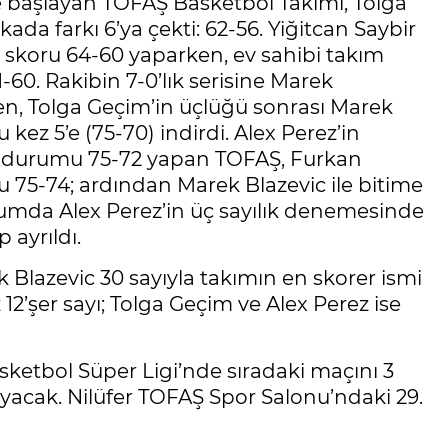
 başlayan TOFAŞ Basketbol Takımı, Tolga
kada farkı 6’ya çekti: 62-56. Yiğitcan Saybir
la skoru 64-60 yaparken, ev sahibi takım
71-60. Rakibin 7-0’lık serisine Marek
ken, Tolga Geçim’in üçlüğü sonrası Marek
u kez 5’e (75-70) indirdi. Alex Perez’in
ala durumu 75-72 yapan TOFAŞ, Furkan
u 75-74; ardından Marek Blazevic ile bitime
cumda Alex Perez’in üç sayılık denemesinde
ayrıldı.
 Blazevic 30 sayıyla takımın en skorer ismi
2’şer sayı; Tolga Geçim ve Alex Perez ise
sketbol Süper Ligi’nde sıradaki maçını 3
yacak. Nilüfer TOFAŞ Spor Salonu’ndaki 29.