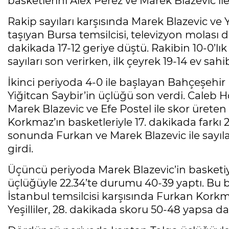
basketlerini Alex Perez ve Marek Blazevic il
Rakip sayıları karşısında Marek Blazevic ve Yi
taşıyan Bursa temsilcisi, televizyon molası 
dakikada 17-12 geriye düştü. Rakibin 10-0’lı
sayıları son verirken, ilk çeyrek 19-14 ev sa
İkinci periyoda 4-0 ile başlayan Bahçeşehir Ko
Yiğitcan Saybir’in üçlüğü son verdi. Caleb H
Marek Blazevic ve Efe Postel ile skor üret
Korkmaz’ın basketleriyle 17. dakikada farkı 2’
sonunda Furkan ve Marek Blazevic ile sayı
girdi.
Üçüncü periyoda Marek Blazevic’in basketiy
üçlüğüyle 22.34’te durumu 40-39 yaptı. Bu 
İstanbul temsilcisi karşısında Furkan Korkm
Yeşilliler, 28. dakikada skoru 50-48 yapsa d