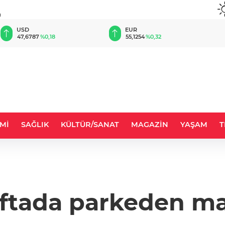
u
EUR
GBP
55,1254
%0,32
64,3468
%0,38
Mİ
SAĞLIK
KÜLTÜR/SANAT
MAGAZİN
YAŞAM
T
aftada parkeden ma