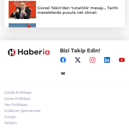
Gürsel Tekin’den 'tutarlılık' mesajı... Tarihi
meselelerde pusula net olmalı
Marmara Adası açıklarında arızalanan
tekne kurtarıldı
Bizi Takip Edin!
Samsun’da Alaçam'a yeni yaşam alanı
kazandırıldı
Yapay zekada onlarca uygulamanın
yerini tek asistan alabilir
Gizlilik Politikası
YÖK'ten uluslararası mezunlara ikamet
Çerez Politikası
kolaylığı... Süre 2 yıla kadar uzatılabilecek
Veri Politikası
Kullanım Şartnamesi
Künye
İletişim