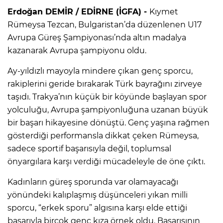
Erdoğan DEMİR / EDİRNE (İGFA) -
Kıymet
Rümeysa Tezcan, Bulgaristan’da düzenlenen U17
Avrupa Güreş Şampiyonası’nda altın madalya
kazanarak Avrupa şampiyonu oldu.
Ay-yıldızlı mayoyla mindere çıkan genç sporcu,
rakiplerini geride bırakarak Türk bayrağını zirveye
taşıdı. Trakya’nın küçük bir köyünde başlayan spor
yolculuğu, Avrupa şampiyonluğuna uzanan büyük
bir başarı hikayesine dönüştü. Genç yaşına rağmen
gösterdiği performansla dikkat çeken Rümeysa,
sadece sportif başarısıyla değil, toplumsal
önyargılara karşı verdiği mücadeleyle de öne çıktı.
Kadınların güreş sporunda var olamayacağı
yönündeki kalıplaşmış düşünceleri yıkan milli
sporcu, “erkek sporu” algısına karşı elde ettiği
başarıyla birçok genç kıza örnek oldu. Başarısının