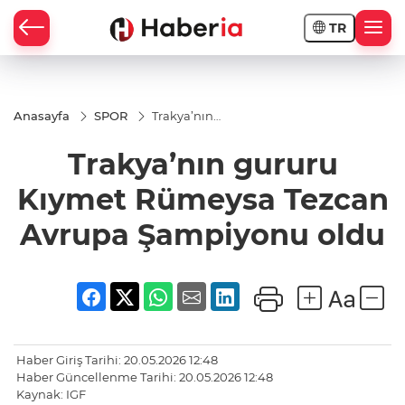
TR
Anasayfa
SPOR
Trakya’nın
gururu
Kıymet
Trakya’nın gururu
Rümeysa
Tezcan
Avrupa
Kıymet Rümeysa Tezcan
Şampiyonu
oldu
Avrupa Şampiyonu oldu
Haber Giriş Tarihi: 20.05.2026 12:48
Haber Güncellenme Tarihi: 20.05.2026 12:48
Kaynak: IGF