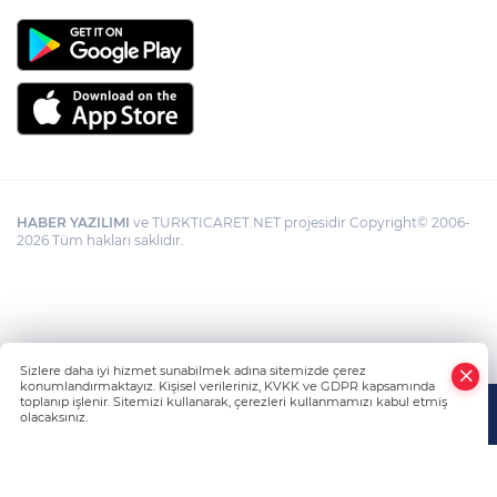
HABER YAZILIMI
ve TURKTICARET.NET projesidir Copyright© 2006-
2026 Tüm hakları saklıdır.
Sizlere daha iyi hizmet sunabilmek adına sitemizde çerez
konumlandırmaktayız. Kişisel verileriniz, KVKK ve GDPR kapsamında
toplanıp işlenir. Sitemizi kullanarak, çerezleri kullanmamızı kabul etmiş
olacaksınız.
Anasayfa
Haber Ara
Yazarlar