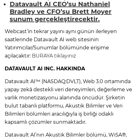
Datavault AI CEO
’
su Nathaniel
Bradley ve CFO
’
su Brett Moyer
sunum gerçekleştirecektir.
Webcast’in tekrar yayını aynı günün ilerleyen
saatlerinde Datavault AI web sitesinin
Yatırımcılar/Sunumlar bölümünde erişime
açılacaktır:
BURAYA tıklayınız
DATAVAULT AI INC. HAKKINDA
Datavault AI™ (NASDAQ:DVLT), Web 3.0 ortamında
yapay zekâ destekli veri deneyimleri, değerleme ve
varlık monetizasyonu alanında öncüdür. Şirketin
bulut tabanlı platformu, Akustik Bilimler ve Veri
Bilimleri bölümleri aracılığıyla iş birliği odaklı
kapsamlı çözümler sunmaktadır.
Datavault AI’nın Akustik Bilimler bölümü, WiSA®,