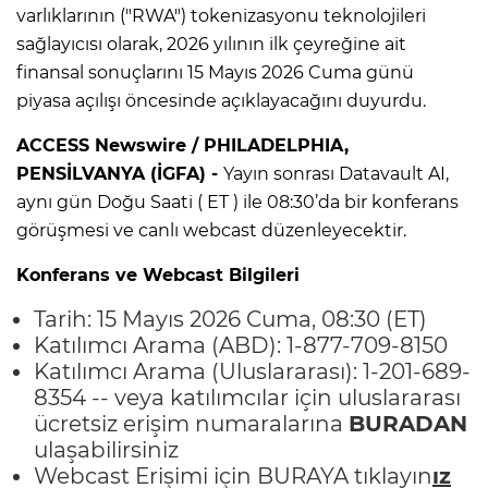
varlıklarının ("RWA") tokenizasyonu teknolojileri
sağlayıcısı olarak, 2026 yılının ilk çeyreğine ait
finansal sonuçlarını 15 Mayıs 2026 Cuma günü
piyasa açılışı öncesinde açıklayacağını duyurdu.
ACCESS Newswire / PHILADELPHIA,
PENS
İLVANYA (İGFA) -
Yayın sonrası Datavault AI,
aynı gün Doğu Saati ( ET ) ile 08:30’da bir konferans
görüşmesi ve canlı webcast düzenleyecektir.
Konferans ve Webcast Bilgileri
Tarih: 15 Mayıs 2026 Cuma, 08:30 (ET)
Katılımcı Arama (ABD): 1-877-709-8150
Katılımcı Arama (Uluslararası): 1-201-689-
8354 -- veya katılımcılar için uluslararası
ücretsiz erişim numaralarına
BURADAN
ulaşabilirsiniz
Webcast Erişimi için
BURAYA tıklayın
ız