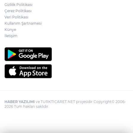
Gizlilik Politikası
YÖK'ten uluslararası mezunlara ikamet
Çerez Politikası
kolaylığı... Süre 2 yıla kadar uzatılabilecek
Veri Politikası
Kullanım Şartnamesi
Künye
İletişim
HABER YAZILIMI
ve TURKTICARET.NET projesidir Copyright© 2006-
2026 Tüm hakları saklıdır.