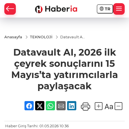
TR
Anasayfa
TEKNOLOJİ
Datavault AI,
2026 ilk
çeyrek
Datavault AI, 2026 ilk
sonuçlarını
15 Mayıs’ta
yatırımcılarla
çeyrek sonuçlarını 15
paylaşacak
Mayıs’ta yatırımcılarla
paylaşacak
Haber Giriş Tarihi: 01.05.2026 10:36