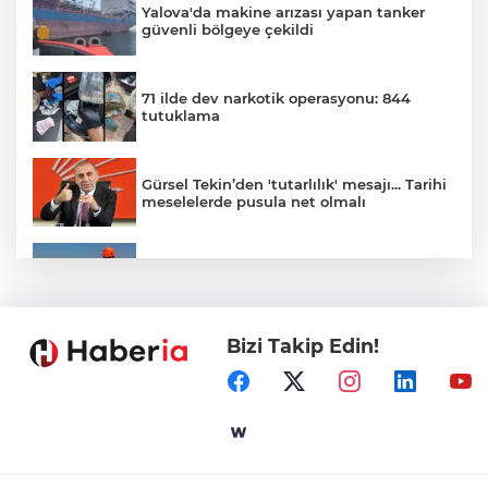
Yalova'da makine arızası yapan tanker
güvenli bölgeye çekildi
71 ilde dev narkotik operasyonu: 844
tutuklama
Gürsel Tekin’den 'tutarlılık' mesajı... Tarihi
meselelerde pusula net olmalı
Marmara Adası açıklarında arızalanan
tekne kurtarıldı
Bizi Takip Edin!
Samsun’da Alaçam'a yeni yaşam alanı
kazandırıldı
Yapay zekada onlarca uygulamanın
yerini tek asistan alabilir