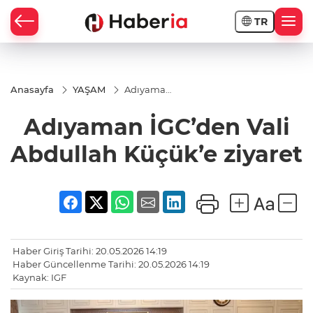
TR
Anasayfa
YAŞAM
Adıyaman
İGC’den
Vali
Adıyaman İGC’den Vali
Abdullah
Küçük’e
ziyaret
Abdullah Küçük’e ziyaret
Haber Giriş Tarihi: 20.05.2026 14:19
Haber Güncellenme Tarihi: 20.05.2026 14:19
Kaynak: IGF