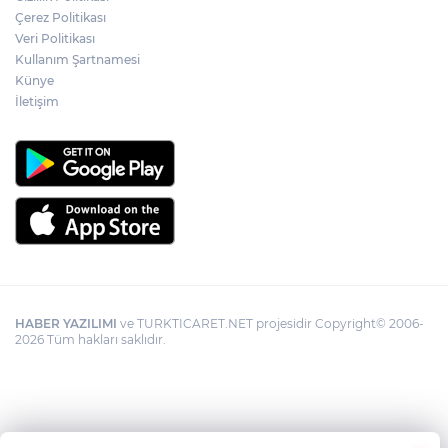
Ormanya’nın Atlas’ı yaban hayatına ışık
Çerez Politikası
tutacak
Veri Politikası
Kullanım Şartnamesi
Künye
İletişim
HABER YAZILIMI
ve TURKTICARET.NET projesidir Copyright© 2006-
2026 Tüm hakları saklıdır.