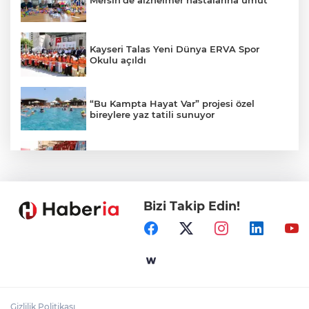
Mersin’de alzheimer hastalarına umut
Kayseri Talas Yeni Dünya ERVA Spor
Okulu açıldı
“Bu Kampta Hayat Var” projesi özel
bireylere yaz tatili sunuyor
Trabzonspor'a büyük destek
Bizi Takip Edin!
Eskişehir'de kırsal mahallelere yeni su
depoları
Antalya Büyükşehir’den Kemer’e çevre
düzenleme
Gizlilik Politikası