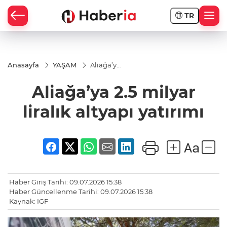
TR
Anasayfa
YAŞAM
Aliağa’ya
2.5
milyar
Aliağa’ya 2.5 milyar
liralık
altyapı
yatırımı
liralık altyapı yatırımı
Haber Giriş Tarihi: 09.07.2026 15:38
Haber Güncellenme Tarihi: 09.07.2026 15:38
Kaynak: IGF