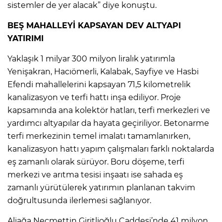
sistemler de yer alacak” diye konuştu.
BEŞ MAHALLEYİ KAPSAYAN DEV ALTYAPI
YATIRIMI
Yaklaşık 1 milyar 300 milyon liralık yatırımla
Yenişakran, Hacıömerli, Kalabak, Sayfiye ve Hasbi
Efendi mahallelerini kapsayan 71,5 kilometrelik
kanalizasyon ve terfi hattı inşa ediliyor. Proje
kapsamında ana kolektör hatları, terfi merkezleri ve
yardımcı altyapılar da hayata geçiriliyor. Betonarme
terfi merkezinin temel imalatı tamamlanırken,
kanalizasyon hattı yapım çalışmaları farklı noktalarda
eş zamanlı olarak sürüyor. Boru döşeme, terfi
merkezi ve arıtma tesisi inşaatı ise sahada eş
zamanlı yürütülerek yatırımın planlanan takvim
doğrultusunda ilerlemesi sağlanıyor.
Aliağa Necmettin Giritlioğlu Caddesi’nde 41 milyon