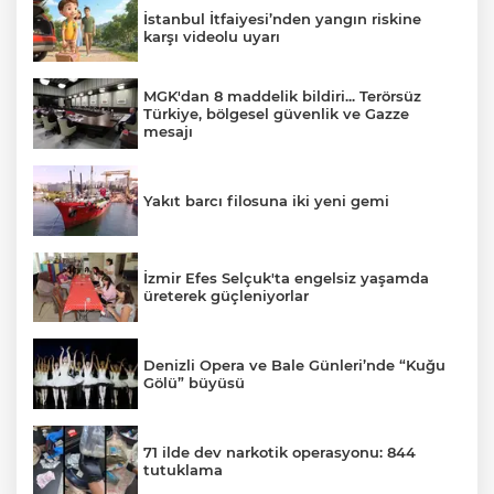
İstanbul İtfaiyesi’nden yangın riskine
karşı videolu uyarı
MGK'dan 8 maddelik bildiri... Terörsüz
Türkiye, bölgesel güvenlik ve Gazze
mesajı
Yakıt barcı filosuna iki yeni gemi
İzmir Efes Selçuk'ta engelsiz yaşamda
üreterek güçleniyorlar
Denizli Opera ve Bale Günleri’nde “Kuğu
Gölü” büyüsü
71 ilde dev narkotik operasyonu: 844
tutuklama