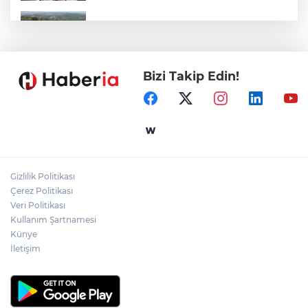
Bursa Büyükşehir'den Mudanya'nın
altyapısına güçlü yatırım
Bizi Takip Edin!
Edirne Keşan'da Önkal Kılavuz'dan
anlamlı çalışma
Bursa Osmangazi’de kaldırımlar işgalden
temizlendi
Gizlilik Politikası
Yalova'da makine arızası yapan tanker
Çerez Politikası
güvenli bölgeye çekildi
Veri Politikası
Kullanım Şartnamesi
Künye
İletişim