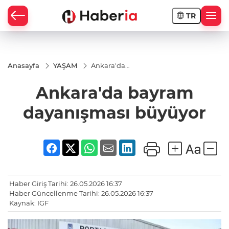
TR
Anasayfa
YAŞAM
Ankara'da
bayram
dayanışması
Ankara'da bayram
büyüyor
dayanışması büyüyor
Haber Giriş Tarihi: 26.05.2026 16:37
Haber Güncellenme Tarihi: 26.05.2026 16:37
Kaynak: IGF