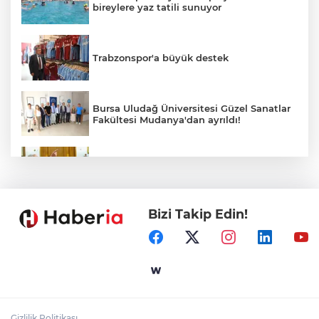
bireylere yaz tatili sunuyor
Trabzonspor'a büyük destek
Bursa Uludağ Üniversitesi Güzel Sanatlar
Fakültesi Mudanya'dan ayrıldı!
Dervişoğlu: İhanet belgesini kabul
etmeyeceğiz
Bizi Takip Edin!
Ömer Çelik: 2 yıllık çalışmanın en önemli
aşamasındayız
Eskişehir'de kırsal mahallelere yeni su
depoları
Gizlilik Politikası