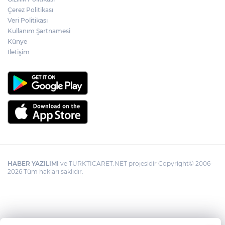
Antalya Büyükşehir’den Kemer’e çevre
Çerez Politikası
düzenleme
Veri Politikası
Kullanım Şartnamesi
Künye
İletişim
HABER YAZILIMI
ve TURKTICARET.NET projesidir Copyright© 2006-
2026 Tüm hakları saklıdır.