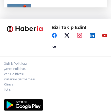
Marmara Adası açıklarında arızalanan
tekne kurtarıldı
Bizi Takip Edin!
Samsun’da Alaçam'a yeni yaşam alanı
kazandırıldı
Yapay zekada onlarca uygulamanın
yerini tek asistan alabilir
Gizlilik Politikası
YÖK'ten uluslararası mezunlara ikamet
Çerez Politikası
kolaylığı... Süre 2 yıla kadar uzatılabilecek
Veri Politikası
Kullanım Şartnamesi
Künye
İletişim