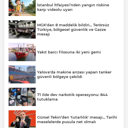
İstanbul İtfaiyesi’nden yangın riskine
karşı videolu uyarı
MGK'dan 8 maddelik bildiri... Terörsüz
Türkiye, bölgesel güvenlik ve Gazze
mesajı
Yakıt barcı filosuna iki yeni gemi
Yalova'da makine arızası yapan tanker
güvenli bölgeye çekildi
71 ilde dev narkotik operasyonu: 844
tutuklama
Gürsel Tekin’den 'tutarlılık' mesajı... Tarihi
meselelerde pusula net olmalı