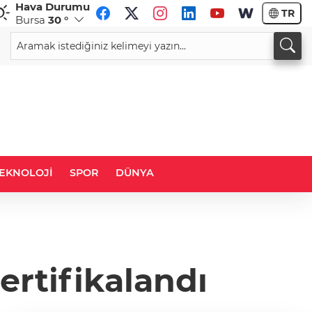
Hava Durumu
TR
Bursa
30 °
CHF
CAD
59,0083
%0,82
34,1883
%0,73
EKNOLOJİ
SPOR
DÜNYA
ertifikalandı