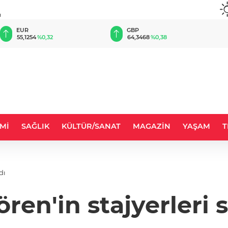
u
EUR
GBP
55,1254
%0,32
64,3468
%0,38
Mİ
SAĞLIK
KÜLTÜR/SANAT
MAGAZİN
YAŞAM
T
dı
ren'in stajyerleri s