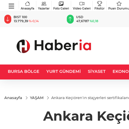
Anasayfa
Yazarlar
Foto Galeri
Video Galeri
Fikstür
Puan Durum
BIST 100
USD
13.779,39
%-0,14
47,6787
%0,18
BURSA BÖLGE
YURT GÜNDEMİ
SİYASET
EKONO
Anasayfa
YAŞAM
Ankara Keçiören'in stajyerleri sertifikalan
Ankara Keçiö