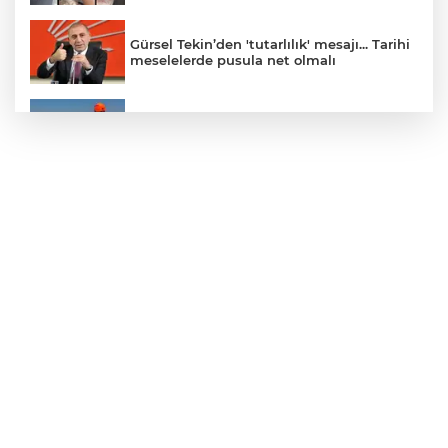
Gürsel Tekin’den 'tutarlılık' mesajı... Tarihi
meselelerde pusula net olmalı
Marmara Adası açıklarında arızalanan
tekne kurtarıldı
Samsun’da Alaçam'a yeni yaşam alanı
kazandırıldı
Yapay zekada onlarca uygulamanın
yerini tek asistan alabilir
YÖK'ten uluslararası mezunlara ikamet
kolaylığı... Süre 2 yıla kadar uzatılabilecek