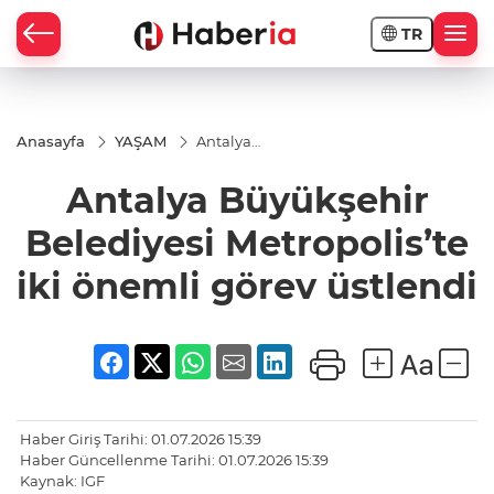
TR
Anasayfa
YAŞAM
Antalya
Büyükşehir
Belediyesi
Antalya Büyükşehir
Metropolis’te
iki önemli
görev
Belediyesi Metropolis’te
üstlendi
iki önemli görev üstlendi
Haber Giriş Tarihi: 01.07.2026 15:39
Haber Güncellenme Tarihi: 01.07.2026 15:39
Kaynak: IGF