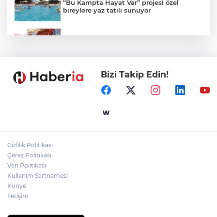
“Bu Kampta Hayat Var” projesi özel
bireylere yaz tatili sunuyor
Trabzonspor'a büyük destek
Bizi Takip Edin!
Eskişehir'de kırsal mahallelere yeni su
depoları
Antalya Büyükşehir’den Kemer’e çevre
düzenleme
Gizlilik Politikası
Ormanya’nın Atlas’ı yaban hayatına ışık
Çerez Politikası
tutacak
Veri Politikası
Kullanım Şartnamesi
Künye
İletişim