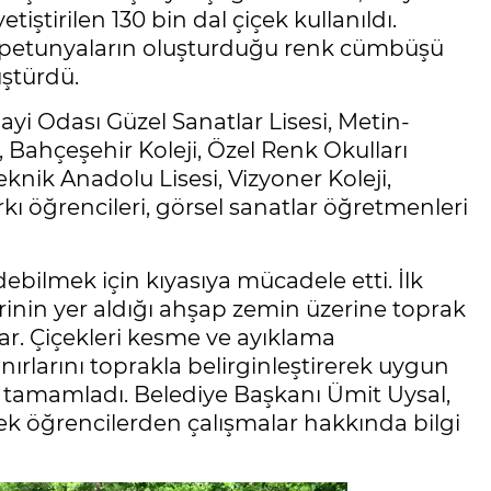
tiştirilen 130 bin dal çiçek kullanıldı.
e petunyaların oluşturduğu renk cümbüşü
üştürdü.
ayi Odası Güzel Sanatlar Lisesi, Metin-
, Bahçeşehir Koleji, Özel Renk Okulları
knik Anadolu Lisesi, Vizyoner Koleji,
ı öğrencileri, görsel sanatlar öğretmenleri
debilmek için kıyasıya mücadele etti. İlk
erinin yer aldığı ahşap zemin üzerine toprak
lar. Çiçekleri kesme ve ayıklama
nırlarını toprakla belirginleştirerek uygun
nı tamamladı. Belediye Başkanı Ümit Uysal,
rek öğrencilerden çalışmalar hakkında bilgi