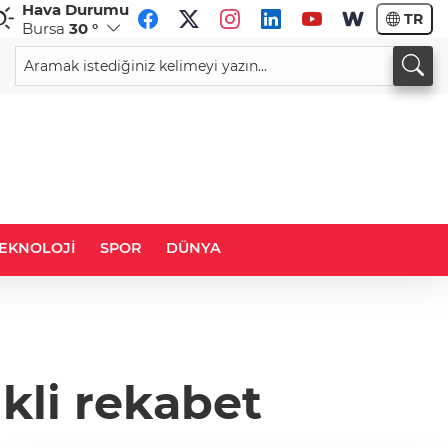
Hava Durumu
TR
Bursa
30 °
CHF
CAD
58,8366
%0,47
34,0293
%0,21
EKNOLOJİ
SPOR
DÜNYA
nkli rekabet