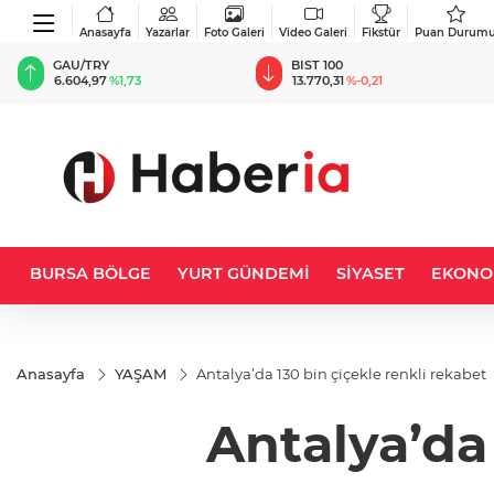
Anasayfa
Yazarlar
Foto Galeri
Video Galeri
Fikstür
Puan Durum
BIST 100
USD
13.770,31
%-0,21
47,6986
%0,17
BURSA BÖLGE
YURT GÜNDEMİ
SİYASET
EKONO
Anasayfa
YAŞAM
Antalya’da 130 bin çiçekle renkli rekabet
Antalya’da 