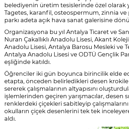
belediyenin üretim tesislerinde özel olarak ye
Tagetes, karanfil, osteospermum, zinnia v
parkı adeta açık hava sanat galerisine dön
Organizasyona bu yıl Antalya Ticaret ve San
Nuran Çakallıklı Anadolu Lisesi, Akant Koleji
Anadolu Lisesi, Antalya Barosu Mesleki ve Te
Antalya Anadolu Lisesi ve ODTÜ Gençlik Park
eşliğinde katıldı.
Öğrenciler iki gün boyunca birincilik elde e
etapta, önceden belirledikleri desen krokil
sererek çalışmalarının altyapısını oluşturdu
işlemlerinden geçiren yarışmacılar, desen sı
renklerdeki çiçekleri sabitleyip çalışmaları
okulların çiçek desenlerini tek tek inceleye
aldı.