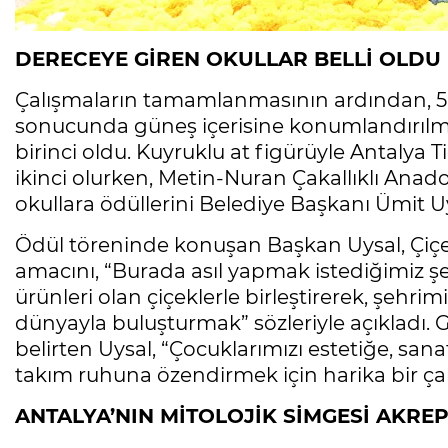
DERECEYE GİREN OKULLAR BELLİ OLDU
Çalışmaların tamamlanmasının ardından, 5 
sonucunda güneş içerisine konumlandırılmı
birinci oldu. Kuyruklu at figürüyle Antalya T
ikinci olurken, Metin-Nuran Çakallıklı Anado
okullara ödüllerini Belediye Başkanı Ümit Uy
Ödül töreninde konuşan Başkan Uysal, Çiç
amacını, “Burada asıl yapmak istediğimiz şe
ürünleri olan çiçeklerle birleştirerek, şehrim
dünyayla buluşturmak” sözleriyle açıkladı. G
belirten Uysal, “Çocuklarımızı estetiğe, sana
takım ruhuna özendirmek için harika bir ça
ANTALYA’NIN MİTOLOJİK SİMGESİ AKRE