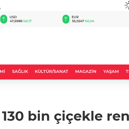
u
EUR
GBP
55,0247
%0,04
64,1789
%0,02
Mİ
SAĞLIK
KÜLTÜR/SANAT
MAGAZİN
YAŞAM
T
130 bin çiçekle re