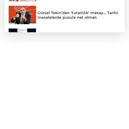
Gürsel Tekin’den 'tutarlılık' mesajı... Tarihi
meselelerde pusula net olmalı
Yapay zekada onlarca uygulamanın
yerini tek asistan alabilir
71 ilde dev narkotik operasyonu: 844
tutuklama
Yalova'da makine arızası yapan tanker
güvenli bölgeye çekildi
Bursa Büyükşehir'den afetlere hazır iki
yeni mobil araç