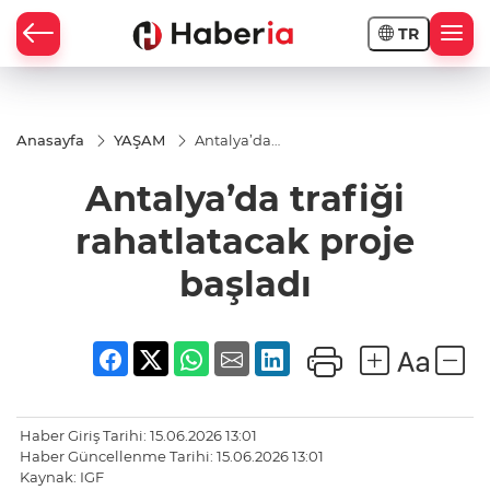
TR
Anasayfa
YAŞAM
Antalya’da
trafiği
rahatlatacak
Antalya’da trafiği
proje
başladı
rahatlatacak proje
başladı
Haber Giriş Tarihi: 15.06.2026 13:01
Haber Güncellenme Tarihi: 15.06.2026 13:01
Kaynak: IGF