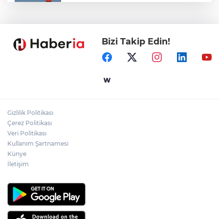
Marmara Adası açıklarında arızalanan
tekne kurtarıldı
Bizi Takip Edin!
Samsun’da Alaçam'a yeni yaşam alanı
kazandırıldı
Yapay zekada onlarca uygulamanın
yerini tek asistan alabilir
Gizlilik Politikası
YÖK'ten uluslararası mezunlara ikamet
Çerez Politikası
kolaylığı... Süre 2 yıla kadar uzatılabilecek
Veri Politikası
Kullanım Şartnamesi
Künye
İletişim