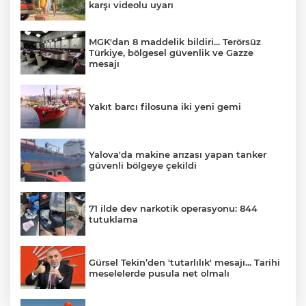
karşı videolu uyarı
MGK'dan 8 maddelik bildiri... Terörsüz
Türkiye, bölgesel güvenlik ve Gazze
mesajı
Yakıt barcı filosuna iki yeni gemi
Yalova'da makine arızası yapan tanker
güvenli bölgeye çekildi
71 ilde dev narkotik operasyonu: 844
tutuklama
Gürsel Tekin’den 'tutarlılık' mesajı... Tarihi
meselelerde pusula net olmalı