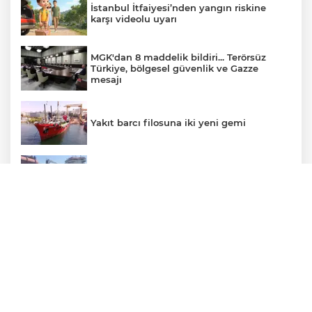
İstanbul İtfaiyesi’nden yangın riskine
karşı videolu uyarı
MGK'dan 8 maddelik bildiri... Terörsüz
Türkiye, bölgesel güvenlik ve Gazze
mesajı
Yakıt barcı filosuna iki yeni gemi
Yalova'da makine arızası yapan tanker
güvenli bölgeye çekildi
71 ilde dev narkotik operasyonu: 844
tutuklama
Gürsel Tekin’den 'tutarlılık' mesajı... Tarihi
meselelerde pusula net olmalı