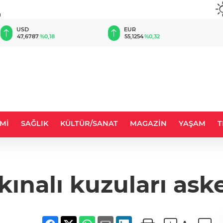
u
EUR
GBP
55,1254
%0,32
64,3468
%0,38
Mİ
SAĞLIK
KÜLTÜR/SANAT
MAGAZİN
YAŞAM
T
kınalı kuzuları ask