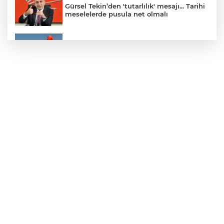
Gürsel Tekin’den 'tutarlılık' mesajı... Tarihi
meselelerde pusula net olmalı
Marmara Adası açıklarında arızalanan
tekne kurtarıldı
Samsun’da Alaçam'a yeni yaşam alanı
kazandırıldı
Yapay zekada onlarca uygulamanın
yerini tek asistan alabilir
YÖK'ten uluslararası mezunlara ikamet
kolaylığı... Süre 2 yıla kadar uzatılabilecek