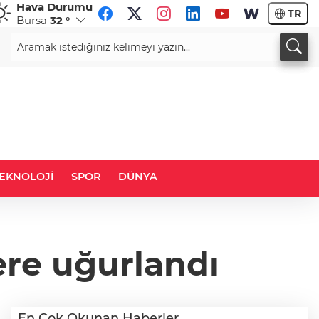
Hava Durumu
TR
Bursa
32 °
CHF
CAD
59,0083
%0,82
34,1883
%0,73
EKNOLOJİ
SPOR
DÜNYA
ere uğurlandı
En Çok Okunan Haberler