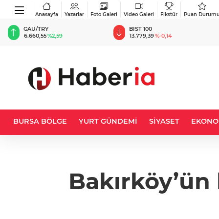
Anasayfa
Yazarlar
Foto Galeri
Video Galeri
Fikstür
Puan Durum
BIST 100
USD
13.779,39
%-0,14
47,6787
%0,18
BURSA BÖLGE
YURT GÜNDEMİ
SİYASET
EKONO
Bakırköy’ün 