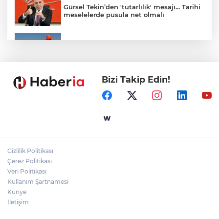
Gürsel Tekin’den 'tutarlılık' mesajı... Tarihi
meselelerde pusula net olmalı
Marmara Adası açıklarında arızalanan
tekne kurtarıldı
Bizi Takip Edin!
Samsun’da Alaçam'a yeni yaşam alanı
kazandırıldı
Yapay zekada onlarca uygulamanın
yerini tek asistan alabilir
Gizlilik Politikası
YÖK'ten uluslararası mezunlara ikamet
Çerez Politikası
kolaylığı... Süre 2 yıla kadar uzatılabilecek
Veri Politikası
Kullanım Şartnamesi
Künye
İletişim