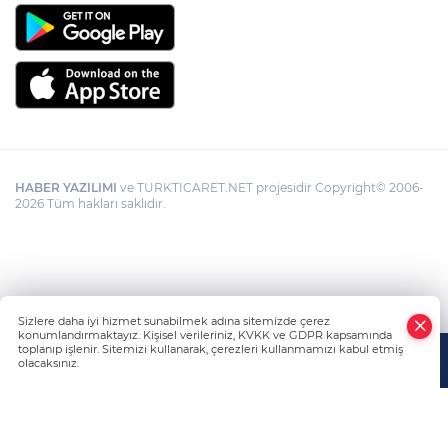
HABER YAZILIMI
ve TURKTICARET.NET projesidir Copyright© 2006-
2026 Tüm hakları saklıdır.
Sizlere daha iyi hizmet sunabilmek adına sitemizde çerez
konumlandırmaktayız. Kişisel verileriniz, KVKK ve GDPR kapsamında
toplanıp işlenir. Sitemizi kullanarak, çerezleri kullanmamızı kabul etmiş
olacaksınız.
Anasayfa
Haber Ara
Yazarlar