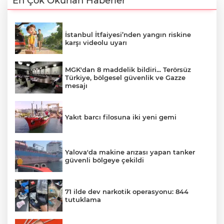
En Çok Okunan Haberler
İstanbul İtfaiyesi’nden yangın riskine
karşı videolu uyarı
MGK'dan 8 maddelik bildiri... Terörsüz
Türkiye, bölgesel güvenlik ve Gazze
mesajı
Yakıt barcı filosuna iki yeni gemi
Yalova'da makine arızası yapan tanker
güvenli bölgeye çekildi
71 ilde dev narkotik operasyonu: 844
tutuklama