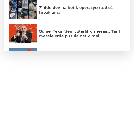
71 ilde dev narkotik operasyonu: 844
tutuklama
Gürsel Tekin’den 'tutarlılık' mesajı... Tarihi
meselelerde pusula net olmalı
Marmara Adası açıklarında arızalanan
tekne kurtarıldı
Samsun’da Alaçam'a yeni yaşam alanı
kazandırıldı
Yapay zekada onlarca uygulamanın
yerini tek asistan alabilir
YÖK'ten uluslararası mezunlara ikamet
kolaylığı... Süre 2 yıla kadar uzatılabilecek