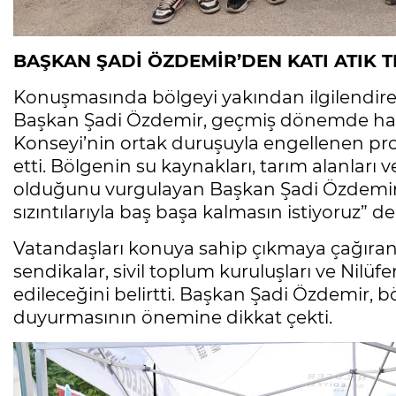
BAŞKAN ŞADİ ÖZDEMİR’DEN KATI ATIK TE
Konuşmasında bölgeyi yakından ilgilendiren 
Başkan Şadi Özdemir, geçmiş dönemde halkı
Konseyi’nin ortak duruşuyla engellenen pr
etti. Bölgenin su kaynakları, tarım alanları
olduğunu vurgulayan Başkan Şadi Özdemir, 
sızıntılarıyla baş başa kalmasın istiyoruz” de
Vatandaşları konuya sahip çıkmaya çağıran
sendikalar, sivil toplum kuruluşları ve Nilüfe
edileceğini belirtti. Başkan Şadi Özdemir, bö
duyurmasının önemine dikkat çekti.