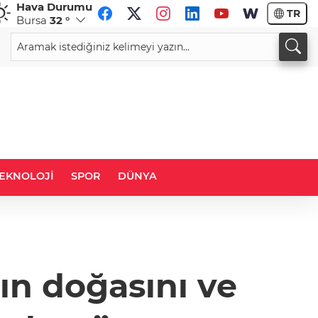
Hava Durumu
TR
Bursa
32 °
CHF
CAD
59,0083
%0,82
34,1883
%0,73
EKNOLOJİ
SPOR
DÜNYA
ın doğasını ve