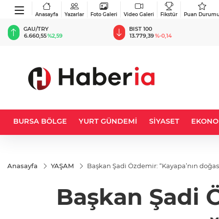
Anasayfa
Yazarlar
Foto Galeri
Video Galeri
Fikstür
Puan Durum
BIST 100
USD
13.779,39
%-0,14
47,6787
%0,18
BURSA BÖLGE
YURT GÜNDEMİ
SİYASET
EKONO
Anasayfa
YAŞAM
Başkan Şadi Özdemir: “Kayapa’nın doğasın
Başkan Şadi Ö