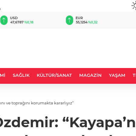
u
EUR
GBP
55,1254
%0,32
64,3468
%0,38
Mİ
SAĞLIK
KÜLTÜR/SANAT
MAGAZİN
YAŞAM
T
ı ve toprağını korumakta kararlıyız”
zdemir: “Kayapa’n