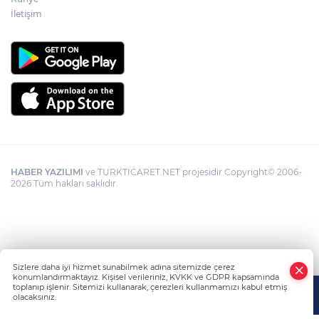
İletişim
HABER YAZILIMI
ve TURKTICARET.NET projesidir Copyright© 2006-
2026 Tüm hakları saklıdır.
Sizlere daha iyi hizmet sunabilmek adına sitemizde çerez
konumlandırmaktayız. Kişisel verileriniz, KVKK ve GDPR kapsamında
toplanıp işlenir. Sitemizi kullanarak, çerezleri kullanmamızı kabul etmiş
olacaksınız.
Anasayfa
Haber Ara
Yazarlar