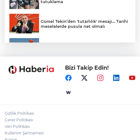
tutuklama
Gürsel Tekin’den 'tutarlılık' mesajı... Tarihi
meselelerde pusula net olmalı
Marmara Adası açıklarında arızalanan
tekne kurtarıldı
Bizi Takip Edin!
Samsun’da Alaçam'a yeni yaşam alanı
kazandırıldı
Yapay zekada onlarca uygulamanın
yerini tek asistan alabilir
Gizlilik Politikası
YÖK'ten uluslararası mezunlara ikamet
Çerez Politikası
kolaylığı... Süre 2 yıla kadar uzatılabilecek
Veri Politikası
Kullanım Şartnamesi
Künye