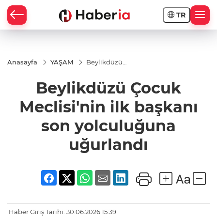
TR
Anasayfa
YAŞAM
Beylikdüzü
Çocuk
Meclisi'nin
Beylikdüzü Çocuk
ilk başkanı
son
yolculuğuna
Meclisi'nin ilk başkanı
uğurlandı
son yolculuğuna
uğurlandı
Haber Giriş Tarihi: 30.06.2026 15:39