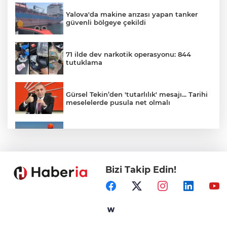
Yalova'da makine arızası yapan tanker
güvenli bölgeye çekildi
71 ilde dev narkotik operasyonu: 844
tutuklama
Gürsel Tekin’den 'tutarlılık' mesajı... Tarihi
meselelerde pusula net olmalı
Marmara Adası açıklarında arızalanan
tekne kurtarıldı
Bizi Takip Edin!
Samsun’da Alaçam'a yeni yaşam alanı
kazandırıldı
Yapay zekada onlarca uygulamanın
yerini tek asistan alabilir