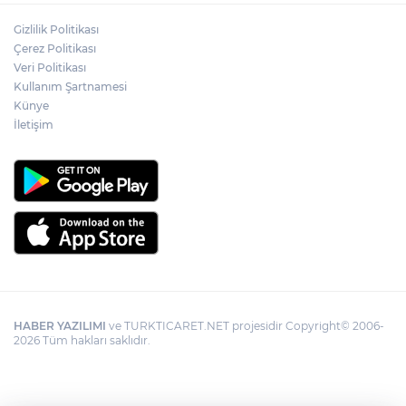
Gizlilik Politikası
YÖK'ten uluslararası mezunlara ikamet
Çerez Politikası
kolaylığı... Süre 2 yıla kadar uzatılabilecek
Veri Politikası
Kullanım Şartnamesi
Künye
İletişim
HABER YAZILIMI
ve TURKTICARET.NET projesidir Copyright© 2006-
2026 Tüm hakları saklıdır.