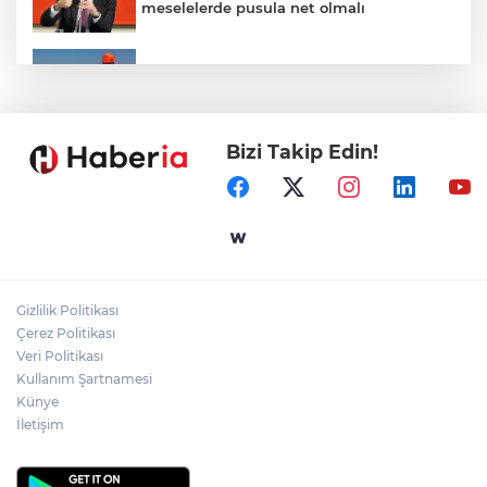
meselelerde pusula net olmalı
Marmara Adası açıklarında arızalanan
tekne kurtarıldı
Bizi Takip Edin!
Samsun’da Alaçam'a yeni yaşam alanı
kazandırıldı
Yapay zekada onlarca uygulamanın
yerini tek asistan alabilir
Gizlilik Politikası
YÖK'ten uluslararası mezunlara ikamet
Çerez Politikası
kolaylığı... Süre 2 yıla kadar uzatılabilecek
Veri Politikası
Kullanım Şartnamesi
Künye
İletişim