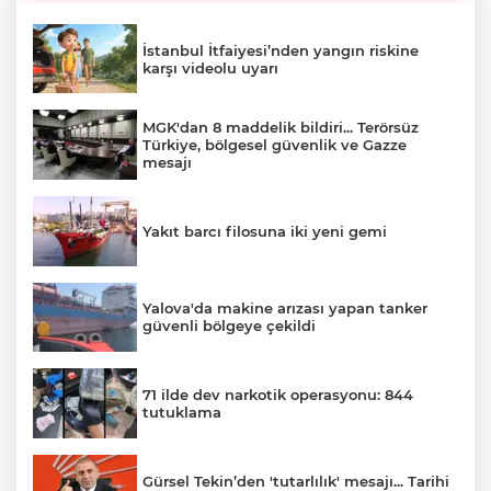
İstanbul İtfaiyesi’nden yangın riskine
karşı videolu uyarı
MGK'dan 8 maddelik bildiri... Terörsüz
Türkiye, bölgesel güvenlik ve Gazze
mesajı
Yakıt barcı filosuna iki yeni gemi
Yalova'da makine arızası yapan tanker
güvenli bölgeye çekildi
71 ilde dev narkotik operasyonu: 844
tutuklama
Gürsel Tekin’den 'tutarlılık' mesajı... Tarihi