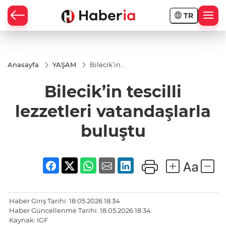
TR
Anasayfa
YAŞAM
Bilecik’in
tescilli
lezzetleri
Bilecik’in tescilli
vatandaşlarla
buluştu
lezzetleri vatandaşlarla
buluştu
Haber Giriş Tarihi: 18.05.2026 18:34
Haber Güncellenme Tarihi: 18.05.2026 18:34
Kaynak: IGF