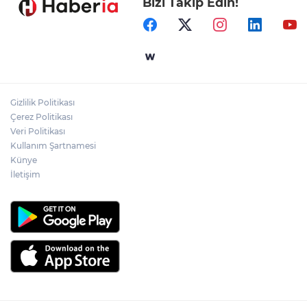
Bizi Takip Edin!
Samsun’da Alaçam'a yeni yaşam alanı
kazandırıldı
Yapay zekada onlarca uygulamanın
yerini tek asistan alabilir
Gizlilik Politikası
YÖK'ten uluslararası mezunlara ikamet
Çerez Politikası
kolaylığı... Süre 2 yıla kadar uzatılabilecek
Veri Politikası
Kullanım Şartnamesi
Künye
İletişim