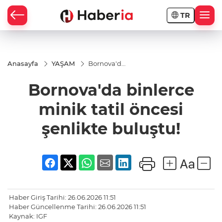
TR
Anasayfa
YAŞAM
Bornova'da
binlerce
minik tatil
Bornova'da binlerce
öncesi
şenlikte
buluştu!
minik tatil öncesi
şenlikte buluştu!
Haber Giriş Tarihi: 26.06.2026 11:51
Haber Güncellenme Tarihi: 26.06.2026 11:51
Kaynak: IGF