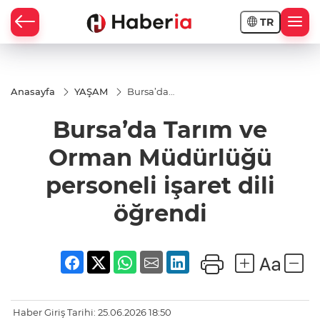
TR
Anasayfa
YAŞAM
Bursa’da
Tarım ve
Orman
Bursa’da Tarım ve
Müdürlüğü
personeli
işaret dili
Orman Müdürlüğü
öğrendi
personeli işaret dili
öğrendi
Haber Giriş Tarihi: 25.06.2026 18:50