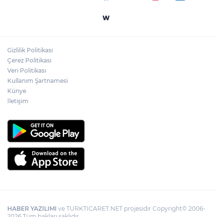
Yapay zekada onlarca uygulamanın
yerini tek asistan alabilir
Gizlilik Politikası
YÖK'ten uluslararası mezunlara ikamet
Çerez Politikası
kolaylığı... Süre 2 yıla kadar uzatılabilecek
Veri Politikası
Kullanım Şartnamesi
Künye
İletişim
HABER YAZILIMI
ve TURKTICARET.NET projesidir Copyright© 2006-
2026 Tüm hakları saklıdır.