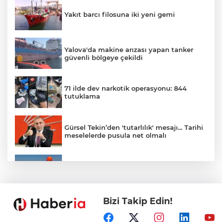
Yakıt barcı filosuna iki yeni gemi
Yalova'da makine arızası yapan tanker
güvenli bölgeye çekildi
71 ilde dev narkotik operasyonu: 844
tutuklama
Gürsel Tekin’den 'tutarlılık' mesajı... Tarihi
meselelerde pusula net olmalı
Marmara Adası açıklarında arızalanan
tekne kurtarıldı
Bizi Takip Edin!
Samsun’da Alaçam'a yeni yaşam alanı
kazandırıldı