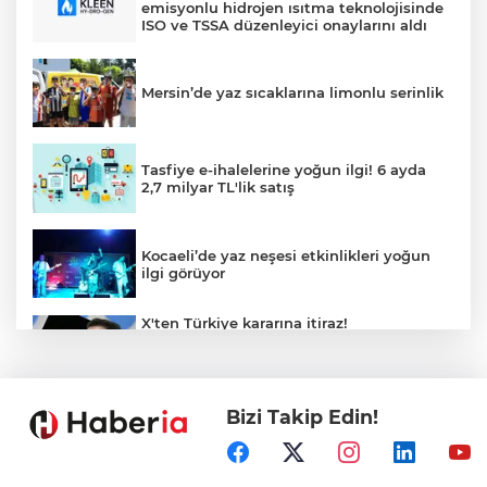
emisyonlu hidrojen ısıtma teknolojisinde
ISO ve TSSA düzenleyici onaylarını aldı
Mersin’de yaz sıcaklarına limonlu serinlik
Tasfiye e-ihalelerine yoğun ilgi! 6 ayda
2,7 milyar TL'lik satış
Kocaeli’de yaz neşesi etkinlikleri yoğun
ilgi görüyor
X'ten Türkiye kararına itiraz!
İmamoğlu'nun Cumhurbaşkanlığı
Adaylığı Ofisi hesabına erişim engeli
mahkemeye taşındı
Bizi Takip Edin!
Mersin'de 4 merkez ilçeye güçlü yağmur
suyu yatırımı