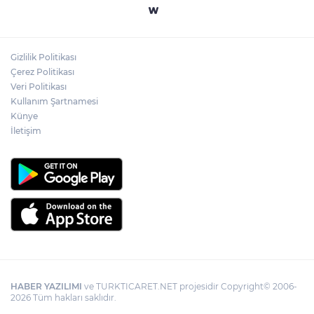
Türk Kayak Merkezleri Birliği'nin 3'üncü
zirvesi Kayseri Erciyes'te
Gizlilik Politikası
Özgür Aras'ın çok konuşulan kitabı yeni
Çerez Politikası
baskısını Titanic Luxury Collection
Veri Politikası
Bodrum’da kutladı
Kullanım Şartnamesi
Künye
İletişim
HABER YAZILIMI
ve TURKTICARET.NET projesidir Copyright© 2006-
2026 Tüm hakları saklıdır.