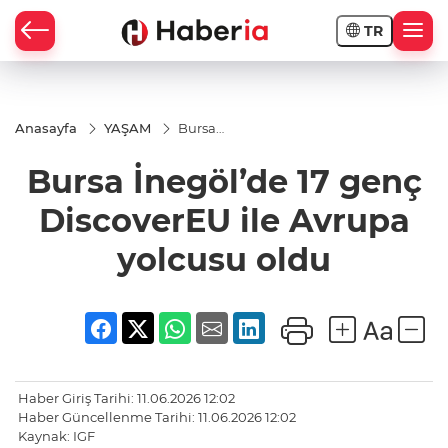
TR
Anasayfa
YAŞAM
Bursa
İnegöl’de
17 genç
Bursa İnegöl’de 17 genç
DiscoverEU
ile Avrupa
yolcusu
DiscoverEU ile Avrupa
oldu
yolcusu oldu
Haber Giriş Tarihi: 11.06.2026 12:02
Haber Güncellenme Tarihi: 11.06.2026 12:02
Kaynak: IGF