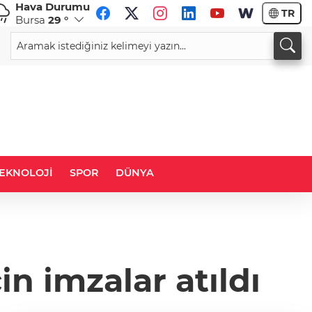
Hava Durumu
TR
Bursa
29 °
CHF
CAD
468
%0,38
59,0083
%0,82
34,1883
EKNOLOJİ
SPOR
DÜNYA
n imzalar atıldı