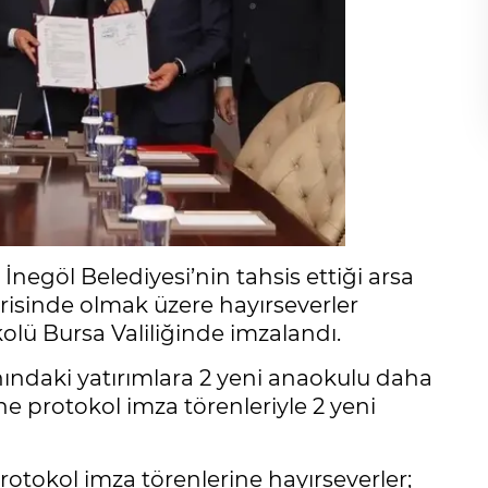
negöl Belediyesi’nin tahsis ettiği arsa
erisinde olmak üzere hayırseverler
lü Bursa Valiliğinde imzalandı.
nındaki yatırımlara 2 yeni anaokulu daha
e protokol imza törenleriyle 2 yeni
protokol imza törenlerine hayırseverler;