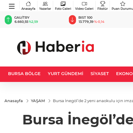
Anasayfa
Yazarlar
Foto Galeri
Video Galeri
Fikstür
Puan Durum
GAU/TRY
BIST 100
U
6.660,55
%2,59
13.779,39
%-0,14
47
BURSA BÖLGE
YURT GÜNDEMİ
SİYASET
EKONO
Anasayfa
YAŞAM
Bursa İnegöl’de 2 yeni anaokulu için imzal
Bursa İnegöl’de