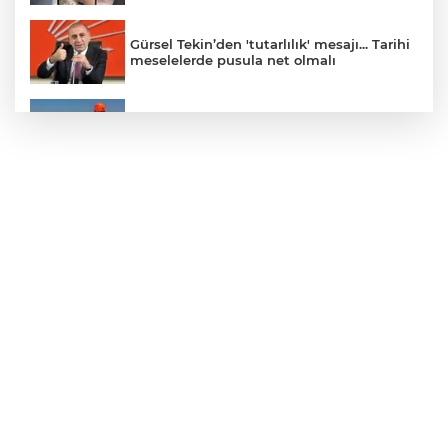
Gürsel Tekin’den 'tutarlılık' mesajı... Tarihi
meselelerde pusula net olmalı
Marmara Adası açıklarında arızalanan
tekne kurtarıldı
Samsun’da Alaçam'a yeni yaşam alanı
kazandırıldı
Yapay zekada onlarca uygulamanın
yerini tek asistan alabilir
YÖK'ten uluslararası mezunlara ikamet
kolaylığı... Süre 2 yıla kadar uzatılabilecek