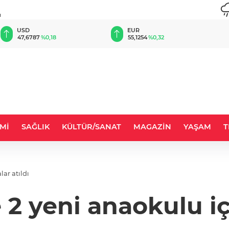
u
SD
EUR
GBP
,6787
%0,18
55,1254
%0,32
64,3
Mİ
SAĞLIK
KÜLTÜR/SANAT
MAGAZİN
YAŞAM
T
ar atıldı
 2 yeni anaokulu içi