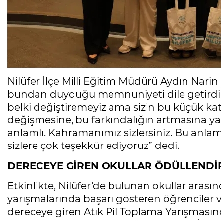
Nilüfer İlçe Milli Eğitim Müdürü Aydın Narin
bundan duyduğu memnuniyeti dile getirdi. 
belki değiştiremeyiz ama sizin bu küçük katk
değişmesine, bu farkındalığın artmasına yar
anlamlı. Kahramanımız sizlersiniz. Bu anlam
sizlere çok teşekkür ediyoruz” dedi.
DERECEYE GİREN OKULLAR ÖDÜLLENDİR
Etkinlikte, Nilüfer’de bulunan okullar aras
yarışmalarında başarı gösteren öğrenciler ve
dereceye giren Atık Pil Toplama Yarışmasında,