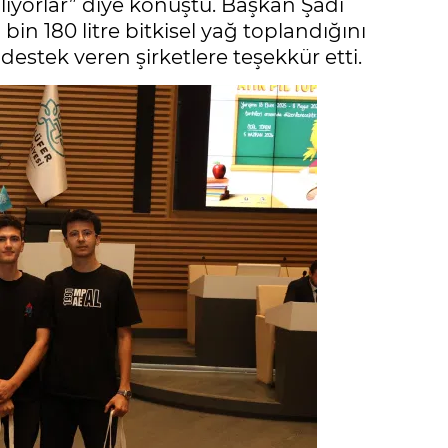
iliyorlar” diye konuştu. Başkan Şadi
in 180 litre bitkisel yağ toplandığını
 destek veren şirketlere teşekkür etti.