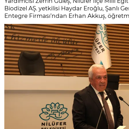
Yardımcısı Zerrin Güleş, Nilüfer İlçe Milli 
Biodizel AŞ. yetkilisi Haydar Eroğlu, Şanlı
Entegre Firması’ndan Erhan Akkuş, öğretmen