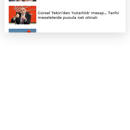
Gürsel Tekin’den 'tutarlılık' mesajı... Tarihi
meselelerde pusula net olmalı
Marmara Adası açıklarında arızalanan
tekne kurtarıldı
Samsun’da Alaçam'a yeni yaşam alanı
kazandırıldı
Yapay zekada onlarca uygulamanın
yerini tek asistan alabilir
YÖK'ten uluslararası mezunlara ikamet
kolaylığı... Süre 2 yıla kadar uzatılabilecek