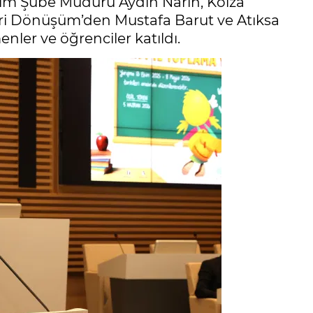
Eğitim Şube Müdürü Aydın Narin, Kolza
 Geri Dönüşüm’den Mustafa Barut ve Atıksa
ler ve öğrenciler katıldı.