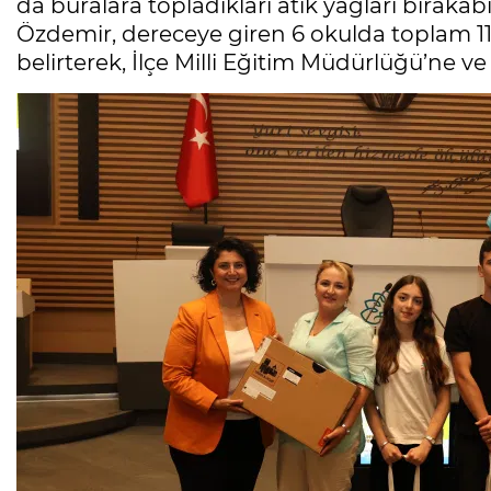
da buralara topladıkları atık yağları bırakab
Özdemir, dereceye giren 6 okulda toplam 11 b
belirterek, İlçe Milli Eğitim Müdürlüğü’ne ve