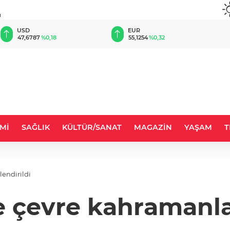
u
EUR
GBP
55,1254
%0,32
64,3468
%0,38
Mİ
SAĞLIK
KÜLTÜR/SANAT
MAGAZİN
YAŞAM
T
lendirildi
e çevre kahramanlar