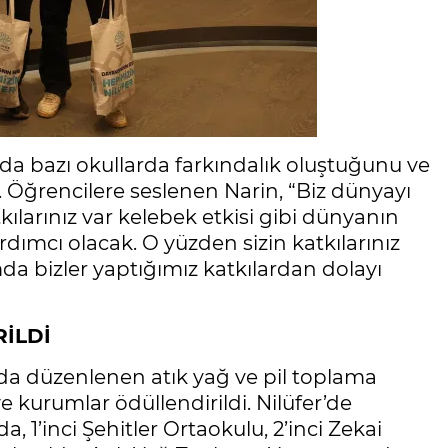
 da bazı okullarda farkındalık oluştuğunu ve
Öğrencilere seslenen Narin, “Biz dünyayı
ılarınız var kelebek etkisi gibi dünyanın
dımcı olacak. O yüzden sizin katkılarınız
da bizler yaptığımız katkılardan dolayı
İLDİ
ında düzenlenen atık yağ ve pil toplama
 kurumlar ödüllendirildi. Nilüfer’de
 1’inci Şehitler Ortaokulu, 2’inci Zekai