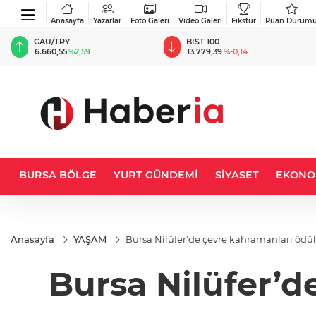
Anasayfa
Yazarlar
Foto Galeri
Video Galeri
Fikstür
Puan Durum
BIST 100
USD
13.779,39
%-0,14
47,6787
%0,18
BURSA BÖLGE
YURT GÜNDEMİ
SİYASET
EKONO
Anasayfa
YAŞAM
Bursa Nilüfer’de çevre kahramanları ödül
Bursa Nilüfer’d