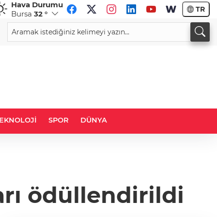
Hava Durumu
TR
Bursa
32 °
CHF
CAD
59,0083
%0,82
34,1883
%0,73
EKNOLOJİ
SPOR
DÜNYA
ı ödüllendirildi