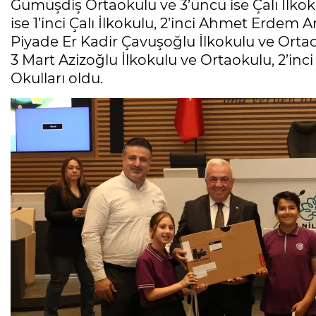
Gümüşdiş Ortaokulu ve 3’üncü ise Çalı İlko
ise 1’inci Çalı İlkokulu, 2’inci Ahmet Erdem 
Piyade Er Kadir Çavuşoğlu İlkokulu ve Ortaok
3 Mart Azizoğlu İlkokulu ve Ortaokulu, 2’inc
Okulları oldu.