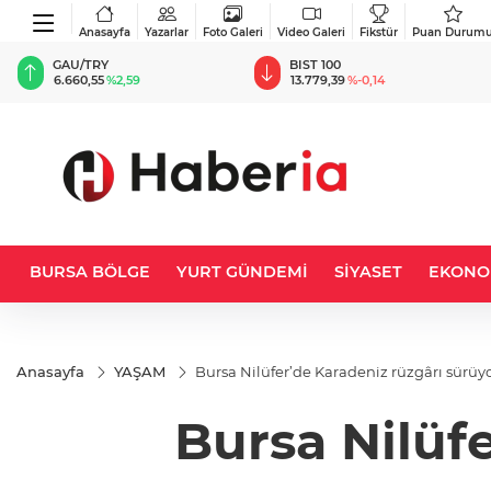
Anasayfa
Yazarlar
Foto Galeri
Video Galeri
Fikstür
Puan Durum
BIST 100
USD
13.779,39
%-0,14
47,6787
%0,18
BURSA BÖLGE
YURT GÜNDEMİ
SİYASET
EKONO
Anasayfa
YAŞAM
Bursa Nilüfer’de Karadeniz rüzgârı sürüy
Bursa Nilüf