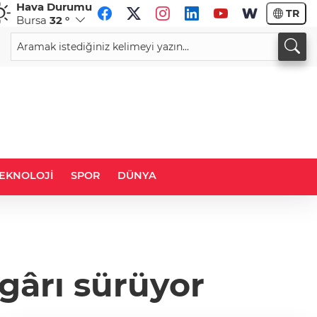
Hava Durumu
TR
Bursa
32 °
CHF
CAD
59,0083
%0,82
34,1883
%0,73
EKNOLOJİ
SPOR
DÜNYA
gârı sürüyor