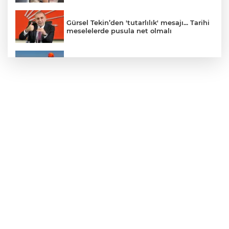
Gürsel Tekin’den 'tutarlılık' mesajı... Tarihi
meselelerde pusula net olmalı
Marmara Adası açıklarında arızalanan
tekne kurtarıldı
Samsun’da Alaçam'a yeni yaşam alanı
kazandırıldı
Yapay zekada onlarca uygulamanın
yerini tek asistan alabilir
YÖK'ten uluslararası mezunlara ikamet
kolaylığı... Süre 2 yıla kadar uzatılabilecek