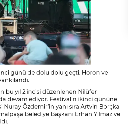
ikinci günü de dolu dolu geçti. Horon ve
yankılandı.
n bu yıl 2’incisi düzenlenen Nilüfer
da devam ediyor. Festivalin ikinci gününe
i Nuray Özdemir’in yanı sıra Artvin Borçka
malpaşa Belediye Başkanı Erhan Yılmaz ve
dı.