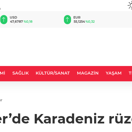
u
EUR
GBP
55,1254
%0,32
64,3468
%0,38
Mİ
SAĞLIK
KÜLTÜR/SANAT
MAGAZİN
YAŞAM
T
or
er’de Karadeniz rüz