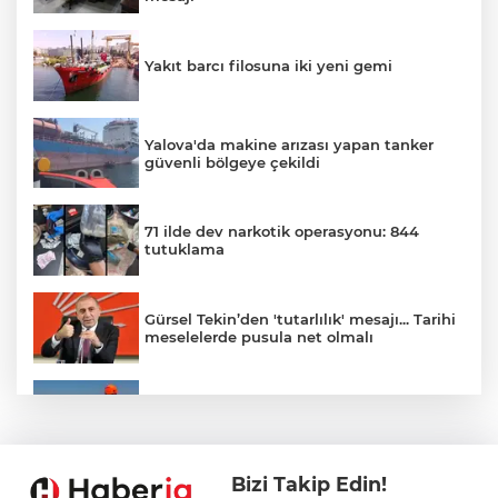
Yakıt barcı filosuna iki yeni gemi
Yalova'da makine arızası yapan tanker
güvenli bölgeye çekildi
71 ilde dev narkotik operasyonu: 844
tutuklama
Gürsel Tekin’den 'tutarlılık' mesajı... Tarihi
meselelerde pusula net olmalı
Marmara Adası açıklarında arızalanan
tekne kurtarıldı
Bizi Takip Edin!
Samsun’da Alaçam'a yeni yaşam alanı