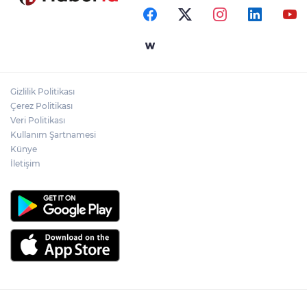
kazandırıldı
Yapay zekada onlarca uygulamanın
yerini tek asistan alabilir
Gizlilik Politikası
YÖK'ten uluslararası mezunlara ikamet
Çerez Politikası
kolaylığı... Süre 2 yıla kadar uzatılabilecek
Veri Politikası
Kullanım Şartnamesi
Künye
İletişim