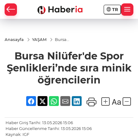
TR
Anasayfa
YAŞAM
Bursa
Nilüfer'de
Spor
Bursa Nilüfer'de Spor
Şenlikleri’nde
sıra minik
öğrencilerin
Şenlikleri’nde sıra minik
öğrencilerin
Haber Giriş Tarihi: 13.05.2026 15:06
Haber Güncellenme Tarihi: 13.05.2026 15:06
Kaynak: IGF