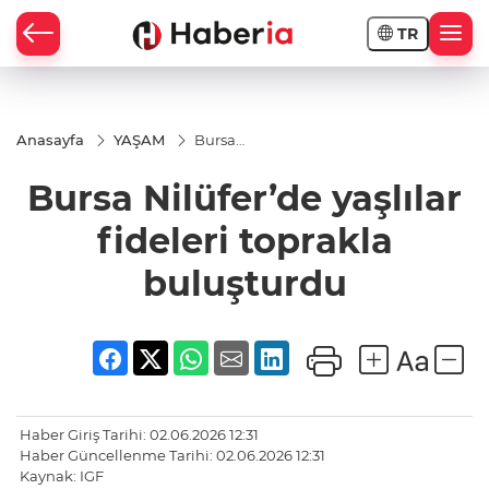
TR
Anasayfa
YAŞAM
Bursa
Nilüfer’de
yaşlılar
Bursa Nilüfer’de yaşlılar
fideleri
toprakla
buluşturdu
fideleri toprakla
buluşturdu
Haber Giriş Tarihi: 02.06.2026 12:31
Haber Güncellenme Tarihi: 02.06.2026 12:31
Kaynak: IGF