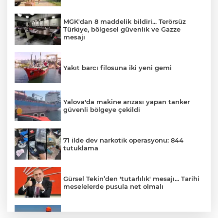
MGK'dan 8 maddelik bildiri... Terörsüz
Türkiye, bölgesel güvenlik ve Gazze
mesajı
Yakıt barcı filosuna iki yeni gemi
Yalova'da makine arızası yapan tanker
güvenli bölgeye çekildi
71 ilde dev narkotik operasyonu: 844
tutuklama
Gürsel Tekin’den 'tutarlılık' mesajı... Tarihi
meselelerde pusula net olmalı
Marmara Adası açıklarında arızalanan