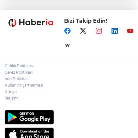
tekne kurtarıldı
Bizi Takip Edin!
Samsun’da Alaçam'a yeni yaşam alanı
kazandırıldı
Yapay zekada onlarca uygulamanın
yerini tek asistan alabilir
Gizlilik Politikası
YÖK'ten uluslararası mezunlara ikamet
Çerez Politikası
kolaylığı... Süre 2 yıla kadar uzatılabilecek
Veri Politikası
Kullanım Şartnamesi
Künye
İletişim