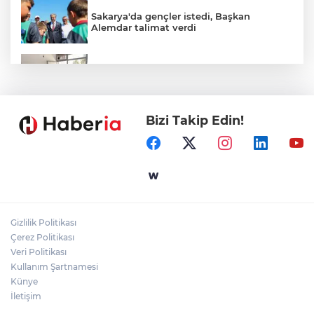
Sakarya'da gençler istedi, Başkan
Alemdar talimat verdi
Gebze'e 5 Başkan Şehit Yılmaz Argon
Caddesi'nde
Bizi Takip Edin!
Akademi Manisa’da eğitimler başladı
Gaziantep'in CODA&COBA'sında
mezuniyet sevinci
Gizlilik Politikası
Temmuz'da 107 bin gıda denetimine 250
Çerez Politikası
milyon TL ceza kesildi
Veri Politikası
Kullanım Şartnamesi
Künye
İletişim