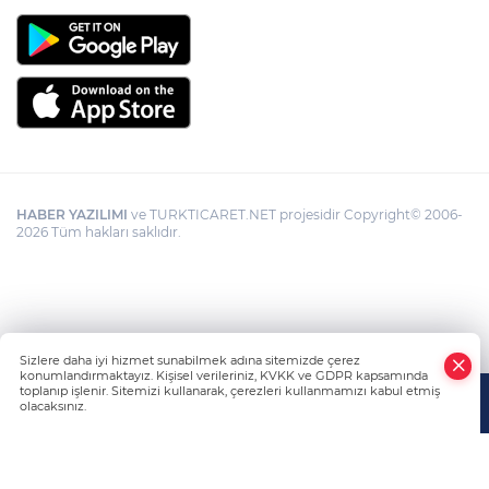
HABER YAZILIMI
ve TURKTICARET.NET projesidir Copyright© 2006-
2026 Tüm hakları saklıdır.
Sizlere daha iyi hizmet sunabilmek adına sitemizde çerez
konumlandırmaktayız. Kişisel verileriniz, KVKK ve GDPR kapsamında
toplanıp işlenir. Sitemizi kullanarak, çerezleri kullanmamızı kabul etmiş
olacaksınız.
Anasayfa
Haber Ara
Yazarlar