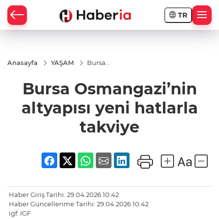
TR
Anasayfa
YAŞAM
Bursa
Osmangazi’nin
altyapısı yeni
Bursa Osmangazi’nin
hatlarla takviye
altyapısı yeni hatlarla
takviye
Haber Giriş Tarihi: 29.04.2026 10:42
Haber Güncellenme Tarihi: 29.04.2026 10:42
igf: IGF