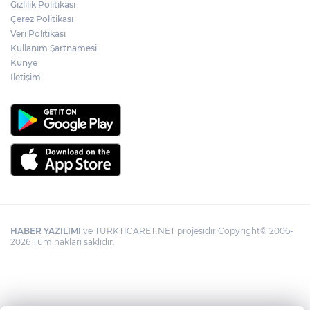
Gizlilik Politikası
Kayseri Melikgazi'den ücretsiz yaz
Çerez Politikası
kursları
Veri Politikası
Kullanım Şartnamesi
Künye
İletişim
HABER YAZILIMI
ve TURKTICARET.NET projesidir Copyright© 2006-
2026 Tüm hakları saklıdır.