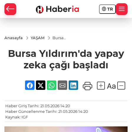
TR
Anasayfa
YAŞAM
Bursa
Yıldırım'da
yapay
Bursa Yıldırım'da yapay
zeka çağı
başladı
zeka çağı başladı
Haber Giriş Tarihi: 21.05.2026 14:20
Haber Güncellenme Tarihi: 21.05.2026 14:20
Kaynak: IGF