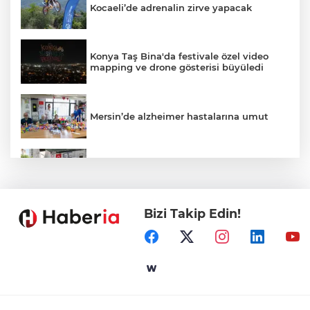
Kocaeli’de adrenalin zirve yapacak
Konya Taş Bina'da festivale özel video
mapping ve drone gösterisi büyüledi
Mersin’de alzheimer hastalarına umut
Kayseri Talas Yeni Dünya ERVA Spor
Okulu açıldı
Bizi Takip Edin!
Ormanya’nın Atlas’ı yaban hayatına ışık
tutacak
Bursa İnegöl'de Alanyurt Yüzme
Havuzu'nda çalışmalar tam gaz